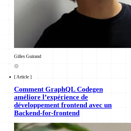
Gilles Guirand
[
Article
]
Comment GraphQL Codegen
améliore l’expérience de
développement frontend avec un
Backend-for-frontend