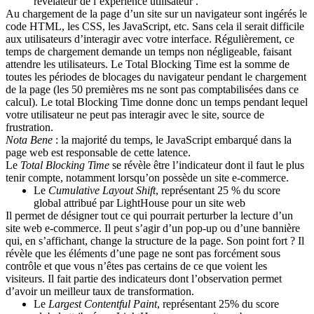
révélateur de l’expérience utilisateur .
Au chargement de la page d’un site sur un navigateur sont ingérés le
code HTML, les CSS, les JavaScript, etc. Sans cela il serait difficile
aux utilisateurs d’interagir avec votre interface. Régulièrement, ce
temps de chargement demande un temps non négligeable, faisant
attendre les utilisateurs. Le
Total Blocking Time
est la somme de
toutes les périodes de blocages du navigateur pendant le chargement
de la page (les 50 premières ms ne sont pas comptabilisées dans ce
calcul). Le total Blocking Time donne donc un temps pendant lequel
votre utilisateur ne peut pas interagir avec le site, source de
frustration.
Nota Bene
: la majorité du temps, le JavaScript embarqué dans la
page web est responsable de cette latence.
Le
Total Blocking Time
se révèle être l’indicateur dont il faut le plus
tenir compte, notamment lorsqu’on possède un site e-commerce.
Le
Cumulative Layout Shift
, représentant 25 % du score
global attribué par LightHouse pour un site web
Il permet de désigner tout ce qui pourrait perturber la lecture d’un
site web e-commerce. Il peut s’agir d’un pop-up ou d’une bannière
qui, en s’affichant, change la structure de la page. Son point fort ? Il
révèle que les éléments d’une page ne sont pas forcément sous
contrôle et que vous n’êtes pas certains de ce que voient les
visiteurs. Il fait partie des indicateurs dont l’observation permet
d’avoir un meilleur taux de transformation.
Le
Largest Contentful Paint
, représentant 25% du score