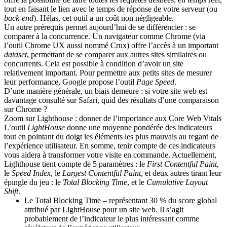
tout en faisant le lien avec le temps de réponse de votre serveur (ou
back-end
). Hélas, cet outil a un coût non négligeable.
Un autre prérequis permet aujourd’hui de se différencier : se
comparer à la concurrence. Un navigateur comme Chrome (via
l’outil
Chrome UX
aussi nommé
Crux
) offre l’accès à un important
dataset
, permettant de se comparer aux autres sites similaires ou
concurrents. Cela est possible à condition d’avoir un site
relativement important. Pour permettre aux petits sites de mesurer
leur performance, Google propose l’outil
Page Speed
.
D’une manière générale, un biais demeure : si votre site web est
davantage consulté sur Safari, quid des résultats d’une comparaison
sur Chrome ?
Zoom sur Lighthouse : donner de l’importance aux Core Web Vitals
L’outil
LightHouse
donne une moyenne pondérée des indicateurs
tout en pointant du doigt les éléments les plus mauvais au regard de
l’expérience utilisateur. En somme, tenir compte de ces indicateurs
vous aidera à transformer votre visite en commande. Actuellement,
Lighthouse tient compte de
5 paramètres
: le
First Contentful Paint
,
le
Speed Index
, le
Largest Contentful Paint
, et deux autres tirant leur
épingle du jeu : le
Total Blocking Time
, et le
Cumulative Layout
Shift
.
Le Total Blocking Time
– représentant 30 % du score global
attribué par LightHouse pour un site web. Il s’agit
probablement de l’indicateur le plus intéressant comme