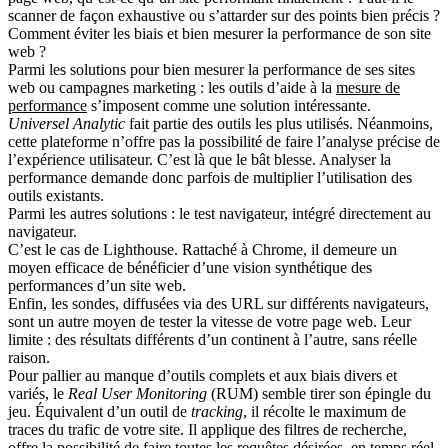
scanner de façon exhaustive ou s’attarder sur des points bien précis ?
Comment éviter les biais et bien mesurer la performance de son site
web ?
Parmi les solutions pour bien mesurer la performance de ses sites
web ou campagnes marketing : les
outils d’aide à la
mesure de
performance
s’imposent comme une solution intéressante.
Universel Analytic
fait partie des outils les plus utilisés. Néanmoins,
cette plateforme n’offre pas la possibilité de faire l’analyse précise de
l’expérience utilisateur. C’est là que le bât blesse. Analyser la
performance demande donc parfois de multiplier l’utilisation des
outils existants.
Parmi les autres solutions : le test navigateur, intégré directement au
navigateur.
C’est le cas de
Lighthouse
. Rattaché à Chrome, il demeure un
moyen efficace de bénéficier d’une vision synthétique des
performances d’un site web.
Enfin, les sondes, diffusées via des URL sur différents navigateurs,
sont un autre moyen de tester la vitesse de votre page web. Leur
limite : des résultats différents d’un continent à l’autre, sans réelle
raison.
Pour pallier au manque d’outils complets et aux biais divers et
variés, le
Real User Monitoring
(RUM)
semble tirer son épingle du
jeu. Équivalent d’un outil de
tracking
, il récolte le maximum de
traces du trafic de votre site. Il applique des filtres de recherche,
offre la possibilité de faire toutes les requêtes désirées, en temps réel,