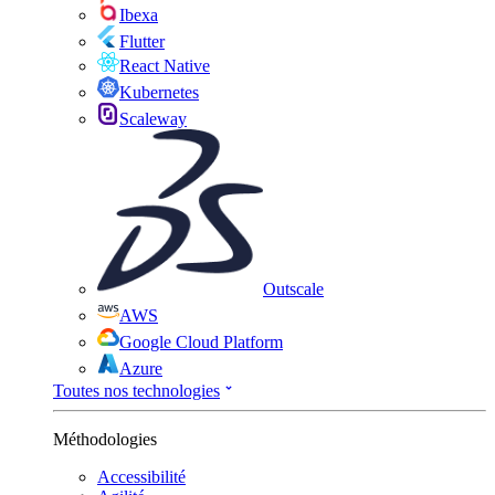
Ibexa
Flutter
React Native
Kubernetes
Scaleway
Outscale
AWS
Google Cloud Platform
Azure
Toutes nos technologies
Méthodologies
Accessibilité