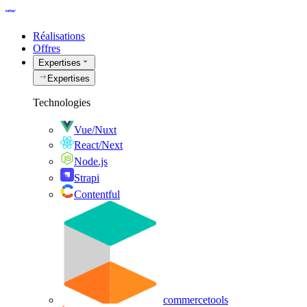
Réalisations
Offres
Expertises
Expertises
Technologies
Vue/Nuxt
React/Next
Node.js
Strapi
Contentful
commercetools