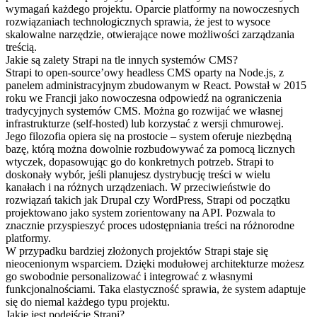
wymagań każdego projektu. Oparcie platformy na nowoczesnych
rozwiązaniach technologicznych sprawia, że jest to wysoce
skalowalne narzędzie, otwierające nowe możliwości zarządzania
treścią.
Jakie są zalety Strapi na tle innych systemów CMS?
Strapi to open-source’owy headless CMS oparty na Node.js, z
panelem administracyjnym zbudowanym w React. Powstał w 2015
roku we Francji jako nowoczesna odpowiedź na ograniczenia
tradycyjnych systemów CMS. Można go rozwijać we własnej
infrastrukturze (self-hosted) lub korzystać z wersji chmurowej.
Jego filozofia opiera się na prostocie – system oferuje niezbędną
bazę, którą można dowolnie rozbudowywać za pomocą licznych
wtyczek, dopasowując go do konkretnych potrzeb. Strapi to
doskonały wybór, jeśli planujesz dystrybucję treści w wielu
kanałach i na różnych urządzeniach. W przeciwieństwie do
rozwiązań takich jak Drupal czy WordPress, Strapi od początku
projektowano jako system zorientowany na API. Pozwala to
znacznie przyspieszyć proces udostępniania treści na różnorodne
platformy.
W przypadku bardziej złożonych projektów Strapi staje się
nieocenionym wsparciem. Dzięki modułowej architekturze możesz
go swobodnie personalizować i integrować z własnymi
funkcjonalnościami. Taka elastyczność sprawia, że system adaptuje
się do niemal każdego typu projektu.
Jakie jest podejście Strapi?