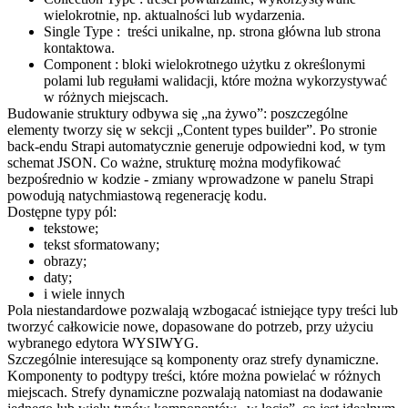
wielokrotnie, np. aktualności lub wydarzenia.
Single Type : treści unikalne, np. strona główna lub strona
kontaktowa.
Component : bloki wielokrotnego użytku z określonymi
polami lub regułami walidacji, które można wykorzystywać
w różnych miejscach.
Budowanie struktury odbywa się „na żywo”: poszczególne
elementy tworzy się w sekcji „Content types builder”. Po stronie
back-endu Strapi automatycznie generuje odpowiedni kod, w tym
schemat JSON. Co ważne, strukturę można modyfikować
bezpośrednio w kodzie - zmiany wprowadzone w panelu Strapi
powodują natychmiastową regenerację kodu.
Dostępne typy pól:
tekstowe;
tekst sformatowany;
obrazy;
daty;
i wiele innych
Pola niestandardowe pozwalają wzbogacać istniejące typy treści lub
tworzyć całkowicie nowe, dopasowane do potrzeb, przy użyciu
wybranego edytora WYSIWYG.
Szczególnie interesujące są komponenty oraz strefy dynamiczne.
Komponenty to podtypy treści, które można powielać w różnych
miejscach. Strefy dynamiczne pozwalają natomiast na dodawanie