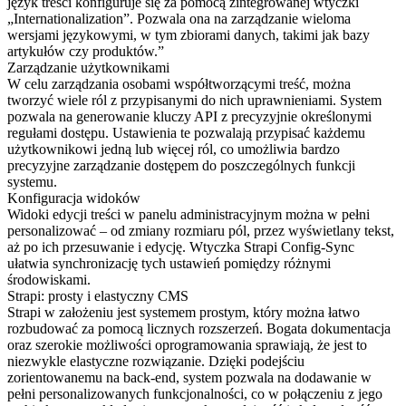
język treści konfiguruje się za pomocą zintegrowanej wtyczki
„Internationalization”. Pozwala ona na zarządzanie wieloma
wersjami językowymi, w tym zbiorami danych, takimi jak bazy
artykułów czy produktów.”
Zarządzanie użytkownikami
W celu zarządzania osobami współtworzącymi treść, można
tworzyć wiele ról z przypisanymi do nich uprawnieniami. System
pozwala na generowanie kluczy API z precyzyjnie określonymi
regułami dostępu. Ustawienia te pozwalają przypisać każdemu
użytkownikowi jedną lub więcej ról, co umożliwia bardzo
precyzyjne zarządzanie dostępem do poszczególnych funkcji
systemu.
Konfiguracja widoków
Widoki edycji treści w panelu administracyjnym można w pełni
personalizować – od zmiany rozmiaru pól, przez wyświetlany tekst,
aż po ich przesuwanie i edycję. Wtyczka Strapi Config-Sync
ułatwia synchronizację tych ustawień pomiędzy różnymi
środowiskami.
Strapi: prosty i elastyczny CMS
Strapi w założeniu jest systemem prostym, który można łatwo
rozbudować za pomocą licznych rozszerzeń. Bogata dokumentacja
oraz szerokie możliwości oprogramowania sprawiają, że jest to
niezwykle elastyczne rozwiązanie. Dzięki podejściu
zorientowanemu na back-end, system pozwala na dodawanie w
pełni personalizowanych funkcjonalności, co w połączeniu z jego