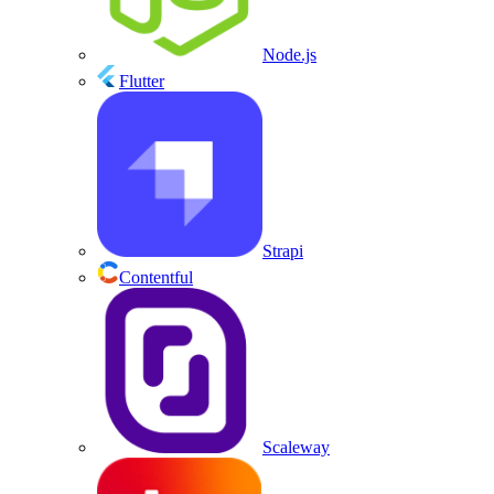
Node.js
Flutter
Strapi
Contentful
Scaleway