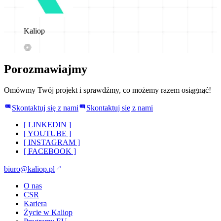
Kaliop
Porozmawiajmy
Omówmy Twój projekt i sprawdźmy, co możemy razem osiągnąć!
Skontaktuj się z nami
Skontaktuj się z nami
[
LINKEDIN
]
[
YOUTUBE
]
[
INSTAGRAM
]
[
FACEBOOK
]
biuro@kaliop.pl
O nas
CSR
Kariera
Życie w Kaliop