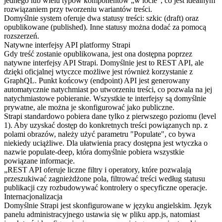
jednego lub wielu typów komponentów „w locie”, co jest idealnym
rozwiązaniem przy tworzeniu wariantów treści.
Domyślnie system oferuje dwa statusy treści: szkic (draft) oraz
opublikowane (published). Inne statusy można dodać za pomocą
rozszerzeń.
Natywne interfejsy API platformy Strapi
Gdy treść zostanie opublikowana, jest ona dostępna poprzez
natywne interfejsy API Strapi. Domyślnie jest to REST API, ale
dzięki oficjalnej wtyczce możliwe jest również korzystanie z
GraphQL. Punkt końcowy (endpoint) API jest generowany
automatycznie natychmiast po utworzeniu treści, co pozwala na jej
natychmiastowe pobieranie. Wszystkie te interfejsy są domyślnie
prywatne, ale można je skonfigurować jako publiczne.
Strapi standardowo pobiera dane tylko z pierwszego poziomu (level
1). Aby uzyskać dostęp do konkretnych treści powiązanych np. z
polami obrazów, należy użyć parametru "Populate", co bywa
niekiedy uciążliwe. Dla ułatwienia pracy dostępna jest wtyczka o
nazwie populate-deep, która domyślnie pobiera wszystkie
powiązane informacje.
„REST API oferuje liczne filtry i operatory, które pozwalają
przeszukiwać zagnieżdżone pola, filtrować treści według statusu
publikacji czy rozbudowywać kontrolery o specyficzne operacje.
Internacjonalizacja
Domyślnie Strapi jest skonfigurowane w języku angielskim. Język
panelu administracyjnego ustawia się w pliku app.js, natomiast