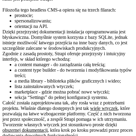
Filozofia tego headless CMS-a opiera się na trzech filarach:
prostocie;
spersonalizowaniu;
orientacji na API.
Dzięki przejrzystej dokumentacji instalacja oprogramowania jest
błyskawiczna. Domyślnie system korzysta z bazy SQLite, jednak
istnieje możliwość łatwego przejścia na inne bazy danych, co jest
szczególnie zalecane w środowiskach produkcyjnych.
Zgodnie z zasadą prostoty,
Strapi
oferuje przejrzysty i intuicyjny
interfejs, w skład którego wchodzą:
a content manager - do zarządzania całą treścią;
a content type builder - do tworzenia i modyfikowania typów
treści;
a media library - biblioteka plików graficznych i wideo;
lista zainstalowanych wtyczek;
marketplace - gdzie można pobrać nowe wtyczki;
sekcja “Settings” do pełnej konfiguracji systemu.
Całość została zaprojektowana tak, aby rosła wraz z potrzebami
projektu. Właśnie dlatego dostępnych jest tak
wiele wtyczek
, które
pozwalają na łatwe wzbogacenie platformy. Część z nich tworzona
jest przez społeczność, a zespół Strapi pomaga w ich utrzymaniu.
Tworzenie własnych wtyczek jest stosunkowo proste dzięki
obszernej dokumentacji
, która krok po kroku prowadzi przez proces
dodawania dowolnych funkcjonalności.