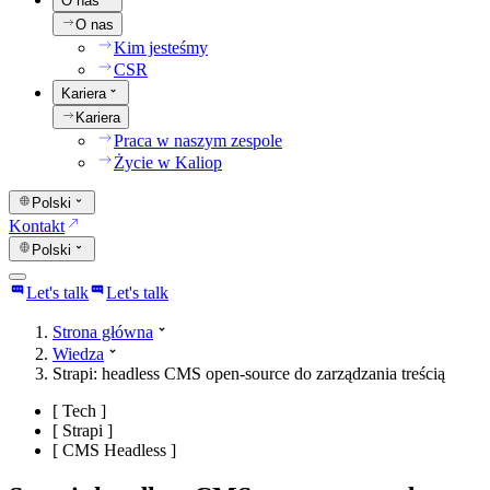
O nas
O nas
Kim jesteśmy
CSR
Kariera
Kariera
Praca w naszym zespole
Życie w Kaliop
Polski
Kontakt
Polski
Let's talk
Let's talk
Strona główna
Wiedza
Strapi: headless CMS open-source do zarządzania treścią
[
Tech
]
[
Strapi
]
[
CMS Headless
]