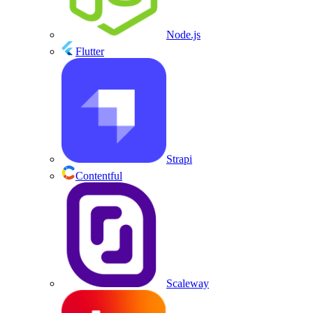
Node.js
Flutter
Strapi
Contentful
Scaleway