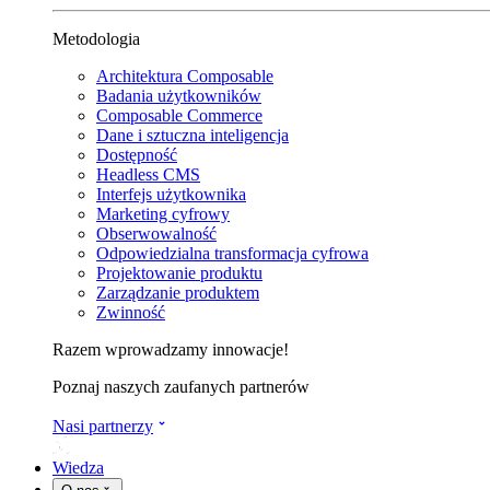
Metodologia
Architektura Composable
Badania użytkowników
Composable Commerce
Dane i sztuczna inteligencja
Dostępność
Headless CMS
Interfejs użytkownika
Marketing cyfrowy
Obserwowalność
Odpowiedzialna transformacja cyfrowa
Projektowanie produktu
Zarządzanie produktem
Zwinność
Razem wprowadzamy innowacje!
Poznaj naszych zaufanych partnerów
Nasi partnerzy
Wiedza