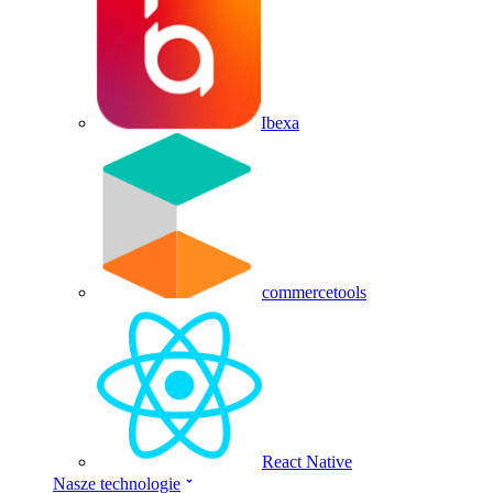
Ibexa
commercetools
React Native
Nasze technologie