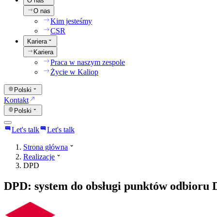
O nas
O nas
Kim jesteśmy
CSR
Kariera
Kariera
Praca w naszym zespole
Życie w Kaliop
Polski
Kontakt
Polski
Let's talk
Let's talk
Strona główna
Realizacje
DPD
DPD: system do obsługi punktów odbioru 