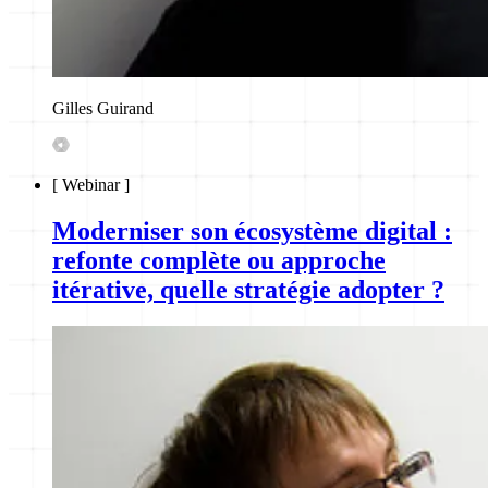
Gilles Guirand
[
Webinar
]
Moderniser son écosystème digital :
refonte complète ou approche
itérative, quelle stratégie adopter ?