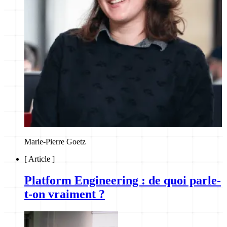
Marie-Pierre Goetz
[
Article
]
Platform Engineering : de quoi parle-
t-on vraiment ?