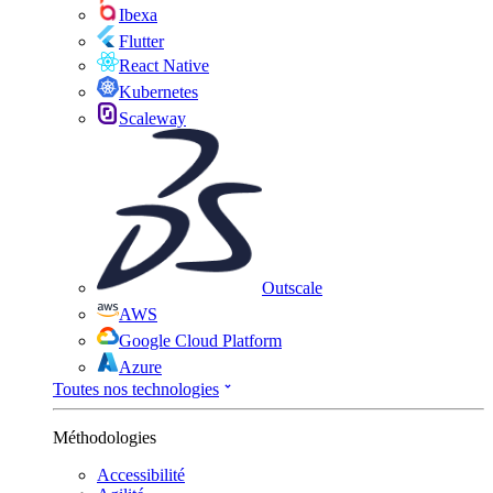
Ibexa
Flutter
React Native
Kubernetes
Scaleway
Outscale
AWS
Google Cloud Platform
Azure
Toutes nos technologies
Méthodologies
Accessibilité