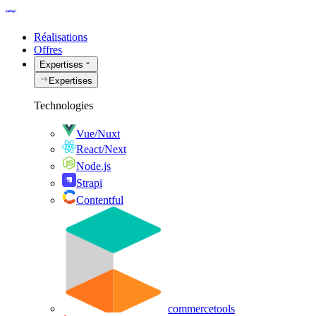
Réalisations
Offres
Expertises
Expertises
Technologies
Vue/Nuxt
React/Next
Node.js
Strapi
Contentful
commercetools