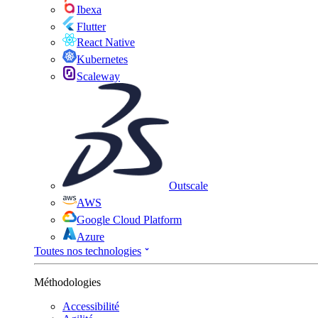
Ibexa
Flutter
React Native
Kubernetes
Scaleway
Outscale
AWS
Google Cloud Platform
Azure
Toutes nos technologies
Méthodologies
Accessibilité