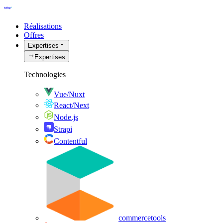
Réalisations
Offres
Expertises
Expertises
Technologies
Vue/Nuxt
React/Next
Node.js
Strapi
Contentful
commercetools