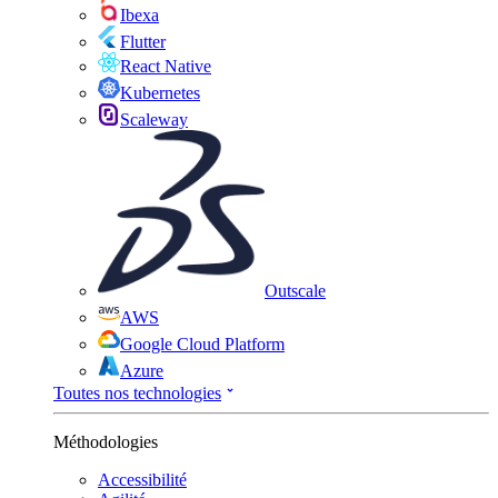
Ibexa
Flutter
React Native
Kubernetes
Scaleway
Outscale
AWS
Google Cloud Platform
Azure
Toutes nos technologies
Méthodologies
Accessibilité