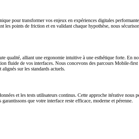
technique pour transformer vos enjeux en expériences digitales performa
ant les points de friction et en validant chaque hypothèse, nous sécuriso
te qualité, alliant une ergonomie intuitive à une esthétique forte. En n
ation fluide de vos interfaces. Nous concevons des parcours Mobile-first
 alignés sur les standards actuels.
nnées et les tests utilisateurs continus. Cette approche itérative nous pe
 garantissons que votre interface reste efficace, moderne et pérenne.