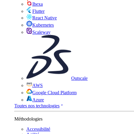
Ibexa
Flutter
React Native
Kubernetes
Scaleway
Outscale
AWS
Google Cloud Platform
Azure
Toutes nos technologies
Méthodologies
Accessibilité