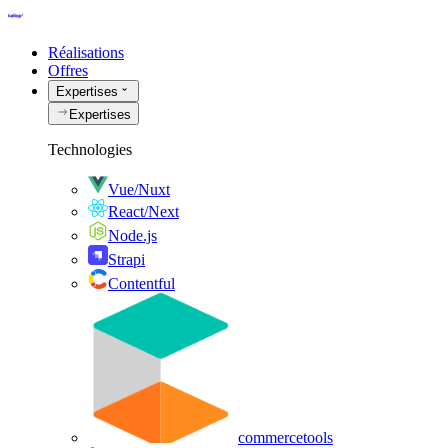
Réalisations
Offres
Expertises
Expertises
Technologies
Vue/Nuxt
React/Next
Node.js
Strapi
Contentful
commercetools