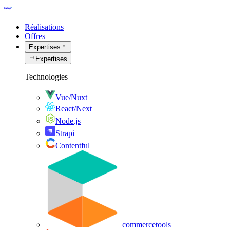
Réalisations
Offres
Expertises
Expertises
Technologies
Vue/Nuxt
React/Next
Node.js
Strapi
Contentful
commercetools