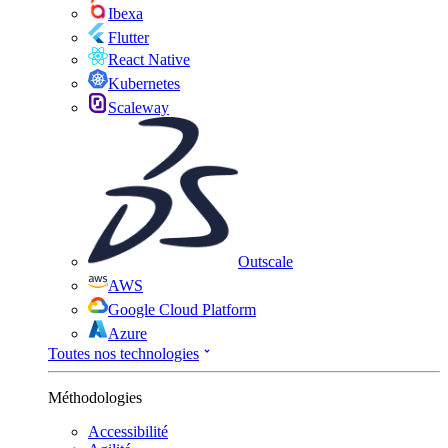
Ibexa
Flutter
React Native
Kubernetes
Scaleway
Outscale
AWS
Google Cloud Platform
Azure
Toutes nos technologies
Méthodologies
Accessibilité