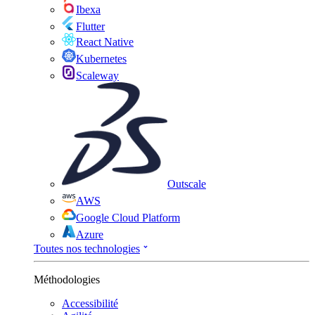
Ibexa
Flutter
React Native
Kubernetes
Scaleway
Outscale
AWS
Google Cloud Platform
Azure
Toutes nos technologies
Méthodologies
Accessibilité