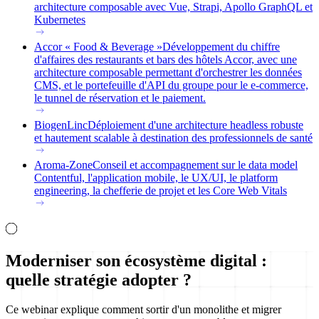
architecture composable avec Vue, Strapi, Apollo GraphQL et
Kubernetes
Accor « Food & Beverage »
Développement du chiffre
d'affaires des restaurants et bars des hôtels Accor, avec une
architecture composable permettant d'orchestrer les données
CMS, et le portefeuille d'API du groupe pour le e-commerce,
le tunnel de réservation et le paiement.
BiogenLinc
Déploiement d'une architecture headless robuste
et hautement scalable à destination des professionnels de santé
Aroma-Zone
Conseil et accompagnement sur le data model
Contentful, l'application mobile, le UX/UI, le platform
engineering, la chefferie de projet et les Core Web Vitals
Moderniser son écosystème digital :
quelle stratégie adopter ?
Ce webinar explique comment sortir d'un monolithe et migrer