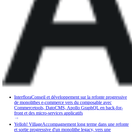
Interflora
Conseil et développement sur la refonte progressive
de monolithes e-commerce vers du composable avec
Commercetools, DatoCMS, Apollo GraphQL en back-for-
front et des micro-services applicatifs
Yelloh! Village
Accompagnement long terme dans une refonte
et sortie progressive d'un monolithe legacy, vers une