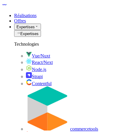
Réalisations
Offres
Expertises
Expertises
Technologies
Vue/Nuxt
React/Next
Node.js
Strapi
Contentful
commercetools