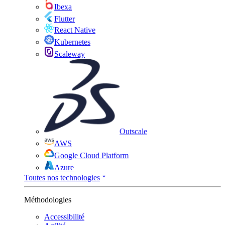
Ibexa
Flutter
React Native
Kubernetes
Scaleway
Outscale
AWS
Google Cloud Platform
Azure
Toutes nos technologies
Méthodologies
Accessibilité