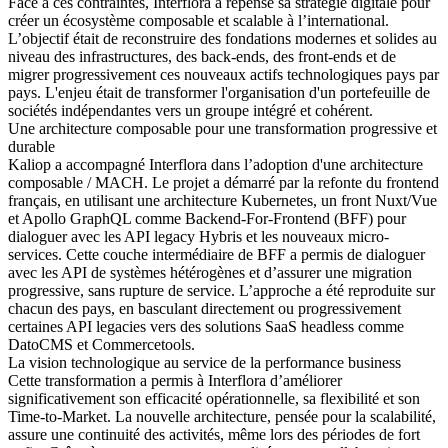
Face à ces contraintes, Interflora a repensé sa stratégie digitale pour
créer un écosystème composable et scalable à l’international.
L’objectif était de reconstruire des fondations modernes et solides au
niveau des infrastructures, des back-ends, des front-ends et de
migrer progressivement ces nouveaux actifs technologiques pays par
pays. L'enjeu était de transformer l'organisation d'un portefeuille de
sociétés indépendantes vers un groupe intégré et cohérent.
Une architecture composable pour une transformation progressive et
durable
Kaliop a accompagné Interflora dans l’adoption d'une architecture
composable / MACH. Le projet a démarré par la refonte du frontend
français, en utilisant une architecture Kubernetes, un front Nuxt/Vue
et Apollo GraphQL comme Backend-For-Frontend (BFF) pour
dialoguer avec les API legacy Hybris et les nouveaux micro-
services. Cette couche intermédiaire de BFF a permis de dialoguer
avec les API de systèmes hétérogènes et d’assurer une migration
progressive, sans rupture de service. L’approche a été reproduite sur
chacun des pays, en basculant directement ou progressivement
certaines API legacies vers des solutions SaaS headless comme
DatoCMS et Commercetools.
La vision technologique au service de la performance business
Cette transformation a permis à Interflora d’améliorer
significativement son efficacité opérationnelle, sa flexibilité et son
Time-to-Market. La nouvelle architecture, pensée pour la scalabilité,
assure une continuité des activités, même lors des périodes de fort