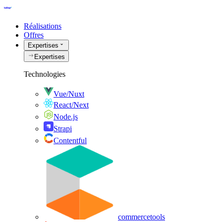
Réalisations
Offres
Expertises
Expertises
Technologies
Vue/Nuxt
React/Next
Node.js
Strapi
Contentful
commercetools