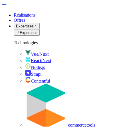
Réalisations
Offres
Expertises
Expertises
Technologies
Vue/Nuxt
React/Next
Node.js
Strapi
Contentful
commercetools