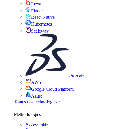
Ibexa
Flutter
React Native
Kubernetes
Scaleway
Outscale
AWS
Google Cloud Platform
Azure
Toutes nos technologies
Méthodologies
Accessibilité