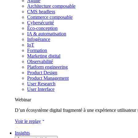
Agilité
Architecture composable
CMS headless
Commerce composable
Cybersécurité
Éco-conception
IA & automatisation
Infogérance
IoT
Formation
Marketing digital
Observabilité
Platform engineering
Product Design
Product Management
User Research
User Interface
Webinar
D’un écosystème digital fragmenté à une expérience utilisateur
Voir le replay
Insights