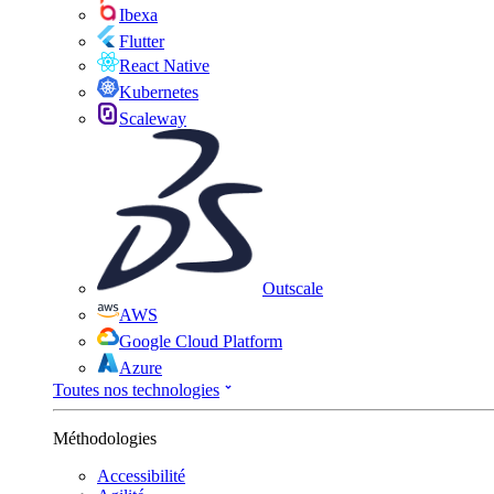
Ibexa
Flutter
React Native
Kubernetes
Scaleway
Outscale
AWS
Google Cloud Platform
Azure
Toutes nos technologies
Méthodologies
Accessibilité