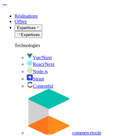
Réalisations
Offres
Expertises
Expertises
Technologies
Vue/Nuxt
React/Next
Node.js
Strapi
Contentful
commercetools