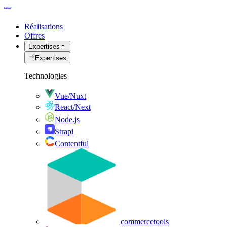
Réalisations
Offres
Expertises
Expertises
Technologies
Vue/Nuxt
React/Next
Node.js
Strapi
Contentful
commercetools