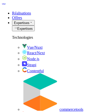
Réalisations
Offres
Expertises
Expertises
Technologies
Vue/Nuxt
React/Next
Node.js
Strapi
Contentful
commercetools