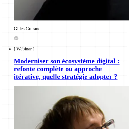
Gilles Guirand
[
Webinar
]
Moderniser son écosystème digital :
refonte complète ou approche
itérative, quelle stratégie adopter ?