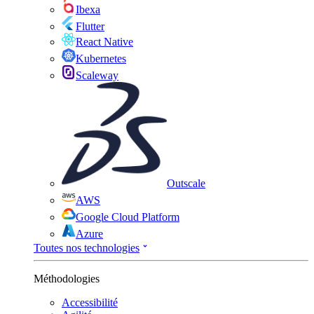
Ibexa
Flutter
React Native
Kubernetes
Scaleway
Outscale
AWS
Google Cloud Platform
Azure
Toutes nos technologies
Méthodologies
Accessibilité