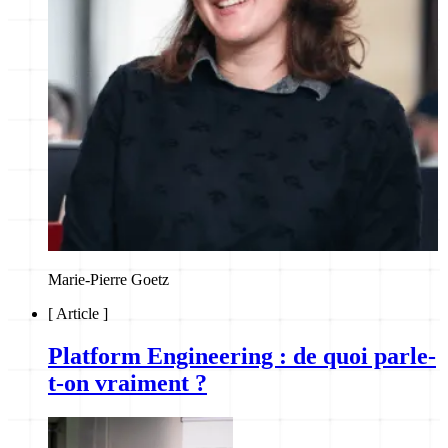
Marie-Pierre Goetz
[
Article
]
Platform Engineering : de quoi parle-
t-on vraiment ?