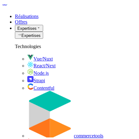
Réalisations
Offres
Expertises
Expertises
Technologies
Vue/Nuxt
React/Next
Node.js
Strapi
Contentful
commercetools