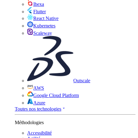
Ibexa
Flutter
React Native
Kubernetes
Scaleway
Outscale
AWS
Google Cloud Platform
Azure
Toutes nos technologies
Méthodologies
Accessibilité