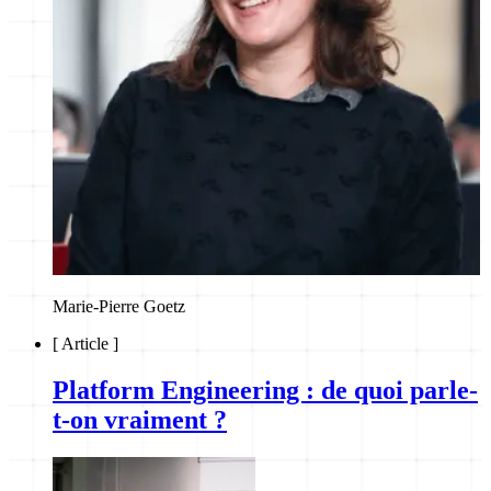
Marie-Pierre Goetz
[
Article
]
Platform Engineering : de quoi parle-
t-on vraiment ?