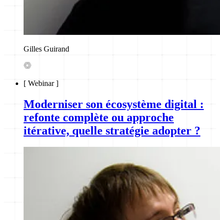
Gilles Guirand
[
Webinar
]
Moderniser son écosystème digital :
refonte complète ou approche
itérative, quelle stratégie adopter ?