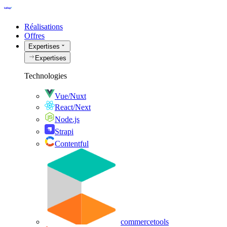
Réalisations
Offres
Expertises
Expertises
Technologies
Vue/Nuxt
React/Next
Node.js
Strapi
Contentful
commercetools