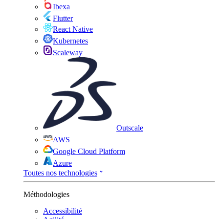
Ibexa
Flutter
React Native
Kubernetes
Scaleway
Outscale
AWS
Google Cloud Platform
Azure
Toutes nos technologies
Méthodologies
Accessibilité