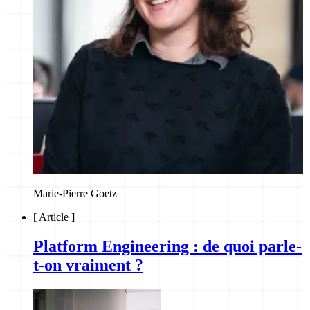
Marie-Pierre Goetz
[
Article
]
Platform Engineering : de quoi parle-
t-on vraiment ?