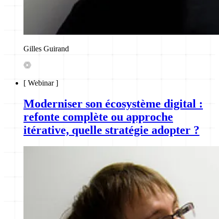
Gilles Guirand
[
Webinar
]
Moderniser son écosystème digital :
refonte complète ou approche
itérative, quelle stratégie adopter ?