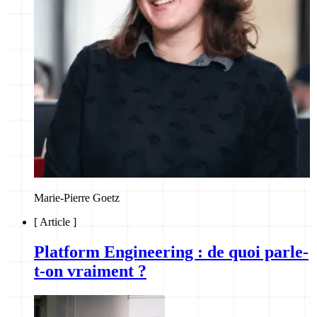
Marie-Pierre Goetz
[
Article
]
Platform Engineering : de quoi parle-
t-on vraiment ?