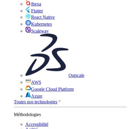
Ibexa
Flutter
React Native
Kubernetes
Scaleway
Outscale
AWS
Google Cloud Platform
Azure
Toutes nos technologies
Méthodologies
Accessibilité