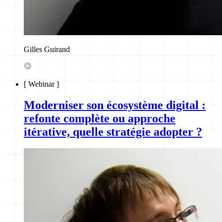
Gilles Guirand
[
Webinar
]
Moderniser son écosystème digital :
refonte complète ou approche
itérative, quelle stratégie adopter ?