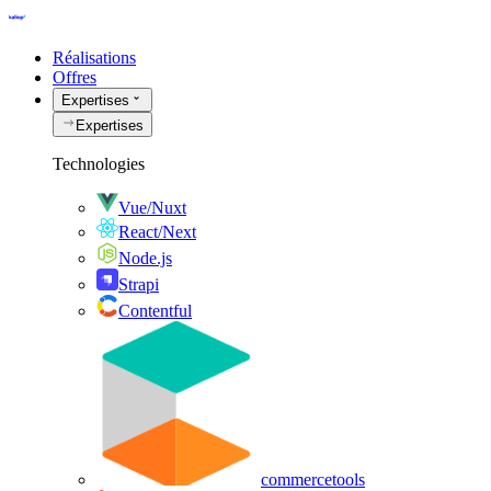
Réalisations
Offres
Expertises
Expertises
Technologies
Vue/Nuxt
React/Next
Node.js
Strapi
Contentful
commercetools