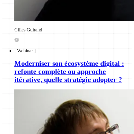
Gilles Guirand
[
Webinar
]
Moderniser son écosystème digital :
refonte complète ou approche
itérative, quelle stratégie adopter ?