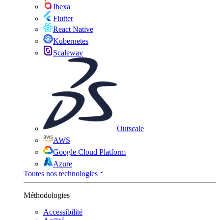
Ibexa
Flutter
React Native
Kubernetes
Scaleway
Outscale
AWS
Google Cloud Platform
Azure
Toutes nos technologies
Méthodologies
Accessibilité