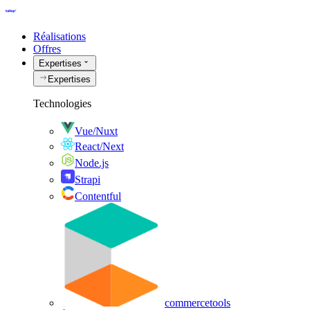
Réalisations
Offres
Expertises
Expertises
Technologies
Vue/Nuxt
React/Next
Node.js
Strapi
Contentful
commercetools