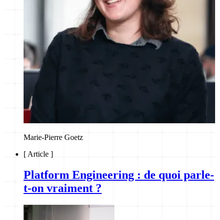
Marie-Pierre Goetz
[
Article
]
Platform Engineering : de quoi parle-
t-on vraiment ?