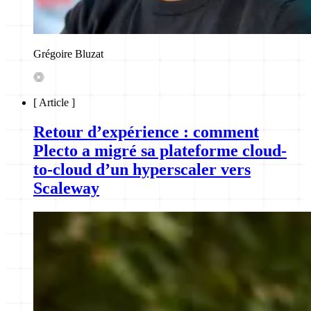
Grégoire Bluzat
[
Article
]
Retour d’expérience : comment
Plecto a migré sa plateforme cloud-
to-cloud d’un hyperscaler vers
Scaleway