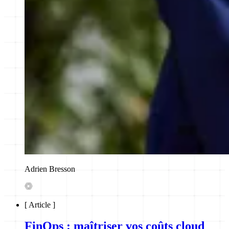
Adrien Bresson
[
Article
]
FinOps : maîtriser vos coûts cloud