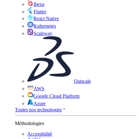
Ibexa
Flutter
React Native
Kubernetes
Scaleway
Outscale
AWS
Google Cloud Platform
Azure
Toutes nos technologies
Méthodologies
Accessibilité