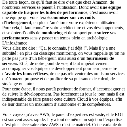
De toute façon, ce qu’il faut se dire c’est que chez Amazon, de
nombreux services se paient à l’utilisation. Donc avoir
une équipe
capable de traquer les fuites de performance
, c’est aussi avoir
une équipe qui vous fera
économiser
sur vos coûts
d’hébergement
, en plus d’améliorer votre expérience utilisateur.
Pour cela, il faut connaître votre architecture et vos développements,
et se doter d’outils de
monitoring
et de support pour
suivre vos
performances
sans y passer un temps plein en archéologie.
L’infogérance
Vous allez me dire : “Ça, je connais, j’ai déjà !”. Mais il y a une
subtilité : en plus du classique monitoring, on vous rappelle qu’on ne
parle pas juste d’un hébergeur, mais aussi d’un
fournisseur de
services
. Et là, de notre point de vue, il faut impérativement
accompagner vos équipes de développement pour leur permettre
d’
avoir les bons réflexes
, de ne pas réinventer des outils ou services
qu’Amazon propose et de profiter de sa puissance de calcul, de
stockage ou autre….
Pour cette étape, il nous paraît pertinent de
former
, d’
accompagner
et
de
suivre
le développement. Pas forcément au jour le jour, mais il est
indispensable de faire passer cette
culture Cloud
à vos équipes, afin
de leur donner un maximum d’
autonomie
et de
compétences
.
Vous voyez qu’avec AWS, le
panel d’expertises
est vaste, et le
ROI
est souvent assez rapide. Il y a tout de même un sujet où l’expertise
n’est plus nécessaire chez AWS : c’est le matériel. Cette variable du