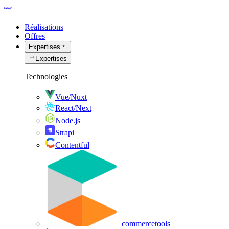
Réalisations
Offres
Expertises
Expertises
Technologies
Vue/Nuxt
React/Next
Node.js
Strapi
Contentful
commercetools