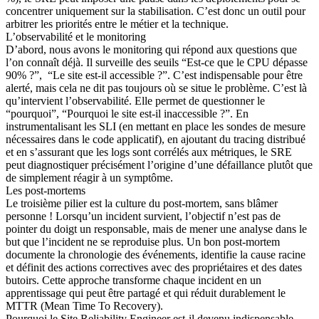
concentrer uniquement sur la stabilisation. C’est donc un outil pour
arbitrer les priorités entre le métier et la technique.
L’observabilité et le monitoring
D’abord, nous avons le monitoring qui répond aux questions que
l’on connaît déjà. Il surveille des seuils “Est-ce que le CPU dépasse
90% ?”, “Le site est-il accessible ?”. C’est indispensable pour être
alerté, mais cela ne dit pas toujours où se situe le problème. C’est là
qu’intervient l’observabilité. Elle permet de questionner le
“pourquoi”, “Pourquoi le site est-il inaccessible ?”. En
instrumentalisant les SLI (en mettant en place les sondes de mesure
nécessaires dans le code applicatif), en ajoutant du tracing distribué
et en s’assurant que les logs sont corrélés aux métriques, le SRE
peut diagnostiquer précisément l’origine d’une défaillance plutôt que
de simplement réagir à un symptôme.
Les post-mortems
Le troisième pilier est la culture du post-mortem, sans blâmer
personne ! Lorsqu’un incident survient, l’objectif n’est pas de
pointer du doigt un responsable, mais de mener une analyse dans le
but que l’incident ne se reproduise plus. Un bon post-mortem
documente la chronologie des événements, identifie la cause racine
et définit des actions correctives avec des propriétaires et des dates
butoirs. Cette approche transforme chaque incident en un
apprentissage qui peut être partagé et qui réduit durablement le
MTTR (Mean Time To Recovery).
Pourquoi le Site Reliability Engineer est-il devenu indispensable