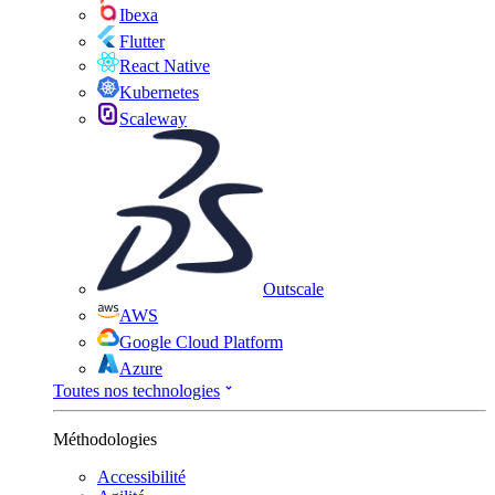
Ibexa
Flutter
React Native
Kubernetes
Scaleway
Outscale
AWS
Google Cloud Platform
Azure
Toutes nos technologies
Méthodologies
Accessibilité