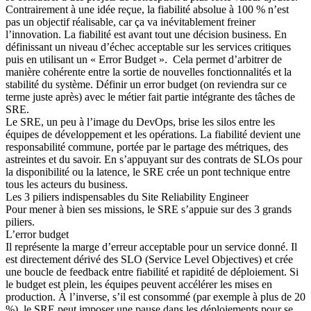
Contrairement à une idée reçue, la fiabilité absolue à 100 % n’est
pas un objectif réalisable, car ça va inévitablement freiner
l’innovation. La fiabilité est avant tout une décision business. En
définissant un niveau d’échec acceptable sur les services critiques
puis en utilisant un « Error Budget ». Cela permet d’arbitrer de
manière cohérente entre la sortie de nouvelles fonctionnalités et la
stabilité du système. Définir un error budget (on reviendra sur ce
terme juste après) avec le métier fait partie intégrante des tâches de
SRE.
Le SRE, un peu à l’image du DevOps, brise les silos entre les
équipes de développement et les opérations. La fiabilité devient une
responsabilité commune, portée par le partage des métriques, des
astreintes et du savoir. En s’appuyant sur des contrats de SLOs pour
la disponibilité ou la latence, le SRE crée un pont technique entre
tous les acteurs du business.
Les 3 piliers indispensables du Site Reliability Engineer
Pour mener à bien ses missions, le SRE s’appuie sur des 3 grands
piliers.
L’error budget
Il représente la marge d’erreur acceptable pour un service donné. Il
est directement dérivé des SLO (Service Level Objectives) et crée
une boucle de feedback entre fiabilité et rapidité de déploiement. Si
le budget est plein, les équipes peuvent accélérer les mises en
production. À l’inverse, s’il est consommé (par exemple à plus de 20
%), le SRE peut imposer une pause dans les déploiements pour se