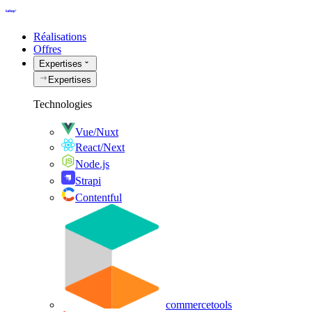
Réalisations
Offres
Expertises
Expertises
Technologies
Vue/Nuxt
React/Next
Node.js
Strapi
Contentful
commercetools