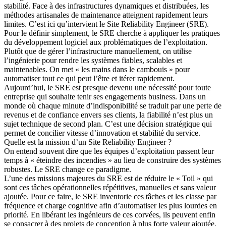
stabilité. Face à des infrastructures dynamiques et distribuées, les
méthodes artisanales de maintenance atteignent rapidement leurs
limites.
C’est ici qu’intervient le
Site Reliability Engineer
(SRE).
Pour le définir simplement, le SRE cherche à appliquer les pratiques
du développement logiciel aux problématiques de l’exploitation.
Plutôt que de gérer l’infrastructure manuellement, on utilise
l’ingénierie pour rendre les systèmes fiables, scalables et
maintenables. On met « les mains dans le cambouis » pour
automatiser tout ce qui peut l’être et itérer rapidement.
Aujourd’hui, le SRE est presque devenu une nécessité pour toute
entreprise qui souhaite tenir ses engagements business. Dans un
monde où chaque minute d’indisponibilité se traduit par une perte de
revenus et de confiance envers ses clients, la fiabilité n’est plus un
sujet technique de second plan. C’est une décision stratégique qui
permet de concilier vitesse d’innovation et stabilité du service.
Quelle est la mission d’un Site Reliability Engineer
?
On entend souvent dire que les équipes d’exploitation passent leur
temps à « éteindre des incendies » au lieu de construire des systèmes
robustes. Le SRE change ce paradigme.
L’une des missions majeures du SRE est de réduire le « Toil » qui
sont ces tâches opérationnelles répétitives, manuelles et sans valeur
ajoutée. Pour ce faire, le SRE inventorie ces tâches et les classe par
fréquence et charge cognitive afin d’automatiser les plus lourdes en
priorité. En libérant les ingénieurs de ces corvées, ils peuvent enfin
se consacrer à des projets de conception à plus forte valeur ajoutée.