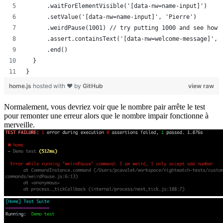
      .waitForElementVisible('[data-nw=name-input]')
      .setValue('[data-nw=name-input]', 'Pierre')
      .weirdPause(1001) // try putting 1000 and see how 
      .assert.containsText('[data-nw=welcome-message]', 
      .end()
  }
}
home.js
hosted with ❤ by
GitHub
view raw
Normalement, vous devriez voir que le nombre pair arrête le test
pour remonter une erreur alors que le nombre impair fonctionne à
merveille.