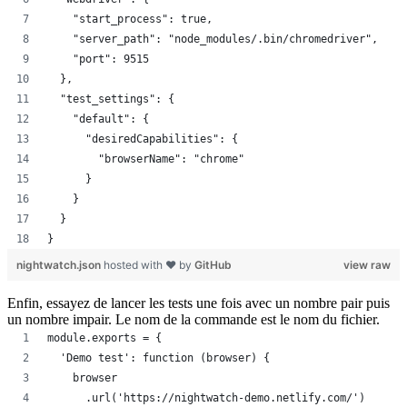
    "start_process": true,
    "server_path": "node_modules/.bin/chromedriver",
    "port": 9515
  },
  "test_settings": {
    "default": {
      "desiredCapabilities": {
        "browserName": "chrome"
      }
    }
  }
}
nightwatch.json
hosted with ❤ by
GitHub
view raw
Enfin, essayez de lancer les tests une fois avec un nombre pair puis
un nombre impair. Le nom de la commande est le nom du fichier.
module.exports = {
  'Demo test': function (browser) {
    browser
      .url('https://nightwatch-demo.netlify.com/')