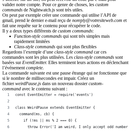
valider notre compte. Pour ce genre de choses, les
custom
commands
de
Nightwatch.js
sont très utiles.
On peut par exemple créer une commande qui utilise l’API de
gmail, prend le dernier e-mail reçu de
noreply@votresiteweb.com
et
fait une requête sur le contenu pour récupérer le code.
Il y a deux types différents de
custom commands
:
Function-style commands
qui sont très simples mais
rapidement limitées
Class-style commands
qui sont plus flexibles
Regardons l’exemple d’une
class-style command
car ces
commandes sont les plus utilisées. Les
class-style commands
sont
basées sur
EventEmitter
.
Elles terminent leurs actions en déclenchant
l’événement
complete
.
La commande suivante est une pause étrange qui ne fonctionne que
si le nombre de millisecondes est impair. Créez un
fichier
weirdPause.js
dans un nouveau dossier
custom-
command
avec le contenu suivant :
const EventEmitter = require('events')
class WeirdPause extends EventEmitter {
  command(ms, cb) {
    if (!ms || ms % 2 === 0) {
      throw Error('I am weird, I only accept odd number'