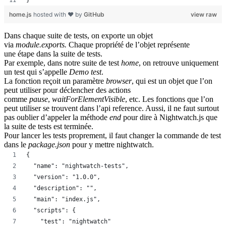
home.js
hosted with ❤ by
GitHub
view raw
Dans chaque suite de tests, on exporte un objet
via
module.exports
.
Chaque propriété de l’objet représente
une étape
dans la suite de tests.
Par exemple, dans notre suite de test
home
, on retrouve uniquement
un test qui s’appelle
Demo test
.
La fonction reçoit un paramètre
browser
, qui est un objet que l’on
peut utiliser pour déclencher des actions
comme
pause
,
waitForElementVisible
, etc. Les fonctions que l’on
peut utiliser se trouvent dans l’api reference. Aussi, il ne faut surtout
pas oublier d’appeler la méthode
end
pour dire à
Nightwatch.js
que
la suite de tests est terminée.
Pour lancer les tests proprement, il faut changer la commande de test
dans le
package.json
pour y mettre
nightwatch
.
{
  "name": "nightwatch-tests",
  "version": "1.0.0",
  "description": "",
  "main": "index.js",
  "scripts": {
    "test": "nightwatch"