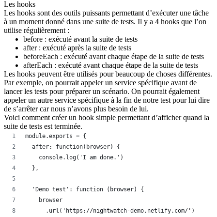
Les hooks
Les
hooks
sont des outils puissants permettant d’exécuter une tâche
à un moment donné dans une suite de tests. Il y a 4 hooks que l’on
utilise régulièrement :
before
: exécuté avant la suite de tests
after
: exécuté après la suite de tests
beforeEach
: exécuté avant chaque étape de la suite de tests
afterEach
: exécuté avant chaque étape de la suite de tests
Les hooks peuvent être utilisés pour beaucoup de choses différentes.
Par exemple, on pourrait appeler un service spécifique avant de
lancer les tests pour préparer un scénario. On pourrait également
appeler un autre service spécifique à la fin de notre test pour lui dire
de s’arrêter car nous n’avons plus besoin de lui.
Voici comment créer un hook simple permettant d’afficher quand la
suite de tests est terminée.
module.exports = {
  after: function(browser) {
    console.log('I am done.')
  },
  'Demo test': function (browser) {
    browser
      .url('https://nightwatch-demo.netlify.com/')