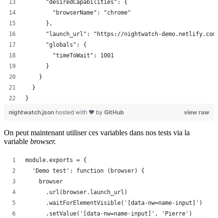
      "desiredCapabilities": {
        "browserName": "chrome"
      },
      "launch_url": "https://nightwatch-demo.netlify.com
      "globals": {
        "timeToWait": 1001
      }
    }
  }
}
nightwatch.json
hosted with ❤ by
GitHub
view raw
On peut maintenant utiliser ces variables dans nos tests via la
variable
browser
.
module.exports = {
  'Demo test': function (browser) {
    browser
      .url(browser.launch_url)
      .waitForElementVisible('[data-nw=name-input]')
      .setValue('[data-nw=name-input]', 'Pierre')