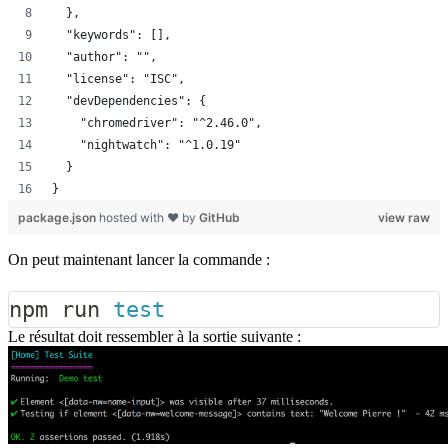
  },
  "keywords": [],
  "author": "",
  "license": "ISC",
  "devDependencies": {
    "chromedriver": "^2.46.0",
    "nightwatch": "^1.0.19"
  }
}
package.json
hosted with ❤ by
GitHub
view raw
On peut maintenant lancer la commande :
npm
 run 
test
Le résultat doit ressembler à la sortie suivante :