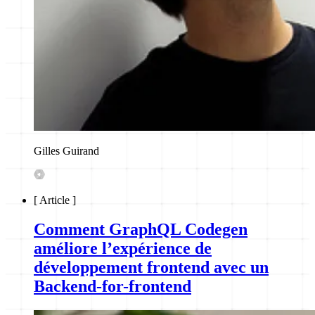
Gilles Guirand
[
Article
]
Comment GraphQL Codegen
améliore l’expérience de
développement frontend avec un
Backend-for-frontend