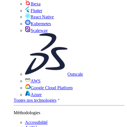
Ibexa
Flutter
React Native
Kubernetes
Scaleway
Outscale
AWS
Google Cloud Platform
Azure
Toutes nos technologies
Méthodologies
Accessibilité