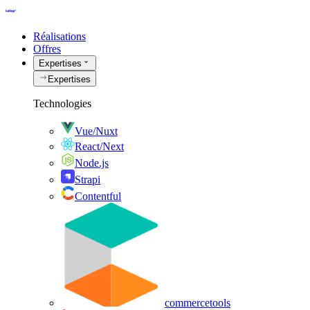
Réalisations
Offres
Expertises
Expertises
Technologies
Vue/Nuxt
React/Next
Node.js
Strapi
Contentful
commercetools