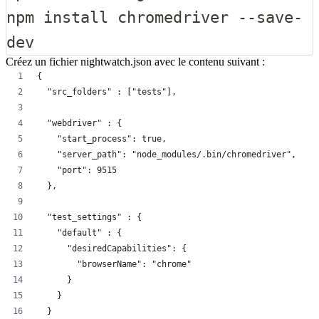
npm
install
 chromedriver --save-
dev
Créez un fichier
nightwatch.json
avec le contenu suivant :
{
  "src_folders" : ["tests"],
  "webdriver" : {
    "start_process": true,
    "server_path": "node_modules/.bin/chromedriver",
    "port": 9515
  },
  "test_settings" : {
    "default" : {
      "desiredCapabilities": {
        "browserName": "chrome"
      }
    }
  }