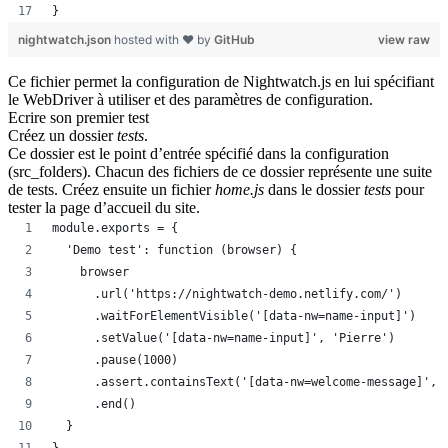
}
nightwatch.json
hosted with ❤ by
GitHub
view raw
Ce fichier permet la configuration de
Nightwatch.js
en lui spécifiant
le
WebDriver
à utiliser et des paramètres de configuration.
Ecrire son premier test
Créez un dossier
tests
.
Ce dossier est le point d’entrée spécifié dans la configuration
(src_folders). Chacun des fichiers de ce dossier représente une
suite
de tests
. Créez ensuite un fichier
home.js
dans le dossier
tests
pour
tester la page d’accueil du site.
module.exports = {
  'Demo test': function (browser) {
    browser
      .url('https://nightwatch-demo.netlify.com/')
      .waitForElementVisible('[data-nw=name-input]')
      .setValue('[data-nw=name-input]', 'Pierre')
      .pause(1000)
      .assert.containsText('[data-nw=welcome-message]', 
      .end()
  }
}