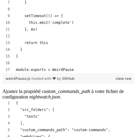
    }
    setTimeout(() => {
      this.emit('complete')
    }, ms)
    return this
  }
}
module.exports = WeirdPause
weirdPause.js
hosted with ❤ by
GitHub
view raw
Ajoutez la propriété
custom_commands_path
à votre fichier de
configuration
nightwatch.json
.
{
  "src_folders": [
    "tests"
  ],
  "custom_commands_path": "custom-commands",
  "webdriver": {