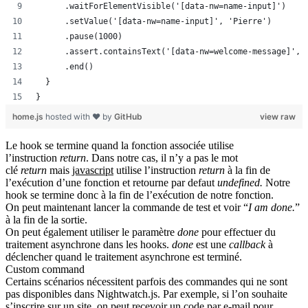
      .waitForElementVisible('[data-nw=name-input]')
      .setValue('[data-nw=name-input]', 'Pierre')
      .pause(1000)
      .assert.containsText('[data-nw=welcome-message]', 
      .end()
  }
}
home.js
hosted with ❤ by
GitHub
view raw
Le hook se termine quand la fonction associée utilise
l’instruction
return
. Dans notre cas, il n’y a pas le mot
clé
return
mais
javascript
utilise l’instruction
return
à la fin de
l’exécution d’une fonction et retourne par defaut
undefined
.
Notre
hook se termine donc à la fin de l’exécution de notre fonction.
On peut maintenant lancer la commande de test et voir “
I am done.
”
à la fin de la sortie.
On peut également utiliser le paramètre
done
pour effectuer du
traitement asynchrone dans les hooks.
done
est une
callback
à
déclencher quand le traitement asynchrone est terminé.
Custom command
Certains scénarios nécessitent parfois des commandes qui ne sont
pas disponibles dans
Nightwatch.js
. Par exemple, si l’on souhaite
s’inscrire sur un site, on peut recevoir un code par e-mail pour