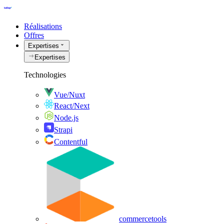
Réalisations
Offres
Expertises
Expertises
Technologies
Vue/Nuxt
React/Next
Node.js
Strapi
Contentful
commercetools