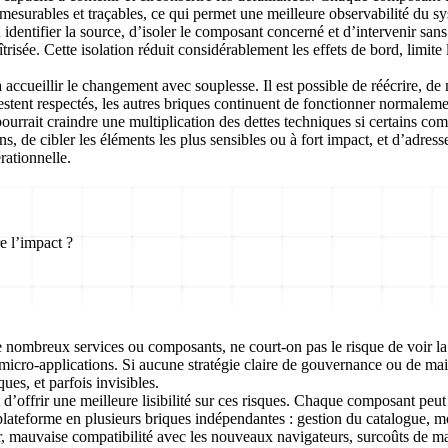
esurables et traçables, ce qui permet une meilleure observabilité du s
identifier la source, d’isoler le composant concerné et d’intervenir sans
trisée
. Cette isolation réduit considérablement les effets de bord, limite
à accueillir le changement avec souplesse.
Il est possible de réécrire, d
 restent respectés, les autres briques continuent de fonctionner normale
rrait craindre une multiplication des dettes techniques si certains comp
s, de cibler les éléments les plus sensibles ou à fort impact, et d’adress
rationnelle.
e l’impact ?
nombreux services ou composants, ne court-on pas le risque de voir la d
ro-applications. Si aucune stratégie claire de gouvernance ou de main
ues, et parfois invisibles.
d’offrir une meilleure lisibilité sur ces risques
. Chaque composant peut 
lateforme en plusieurs briques indépendantes : gestion du catalogue, mo
mauvaise compatibilité avec les nouveaux navigateurs, surcoûts de main