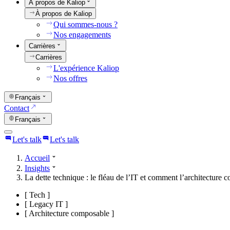
À propos de Kaliop
À propos de Kaliop
Qui sommes-nous ?
Nos engagements
Carrières
Carrières
L'expérience Kaliop
Nos offres
Français
Contact
Français
Let's talk
Let's talk
Accueil
Insights
La dette technique : le fléau de l’IT et comment l’architecture
[
Tech
]
[
Legacy IT
]
[
Architecture composable
]