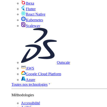
Ibexa
Flutter
React Native
Kubernetes
Scaleway
Outscale
AWS
Google Cloud Platform
Azure
Toutes nos technologies
Méthodologies
Accessibilité