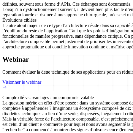
définies, souvent sous forme d’APIs. Ces échanges sont documentés, m
Lorsqu’un dysfonctionnement survient, il devient bien plus facile d’en 
réparation lourde et risquée à une approche chirurgicale, précise et maî
Évolutions ciblées
L’autre atout majeur de ce type d’architecture réside dans sa capacité 
l’équilibre du reste de l’application
. Tant que les points d’intégration
fonctionnelles de manière progressive, sans dépendance critique. On pou
l’architecture composable permet justement de prioriser les intervention
approche pragmatique qui concilie innovation continue et maîtrise opé
Webinar
Comment évaluer la dette technique de ses applications pour en réduir
Visionner le webinar
Complexité vs avantages : un compromis valable
La question mérite en effet d’être posée : dans un système composé de 
complexe à appréhender ? Imaginons un écosystème composé de dix mic
dix dettes techniques au lieu d’une seule, dispersées, inégalement critiq
Mais
la véritable force de l’architecture composable, c’est précisément 
est celui d’un client e-commerce pour lequel nous avons segmenté la p
“recherche” a commencé à montrer des signes d’obsolescence (lenteur, 