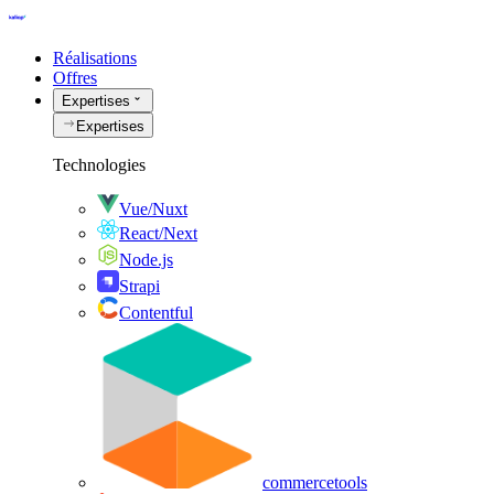
Réalisations
Offres
Expertises
Expertises
Technologies
Vue/Nuxt
React/Next
Node.js
Strapi
Contentful
commercetools