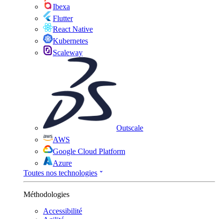
Ibexa
Flutter
React Native
Kubernetes
Scaleway
Outscale
AWS
Google Cloud Platform
Azure
Toutes nos technologies
Méthodologies
Accessibilité