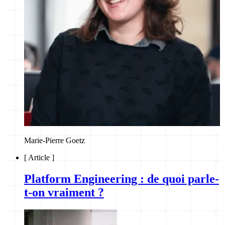
Marie-Pierre Goetz
[
Article
]
Platform Engineering : de quoi parle-
t-on vraiment ?