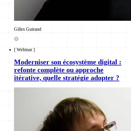
Gilles Guirand
[
Webinar
]
Moderniser son écosystème digital :
refonte complète ou approche
itérative, quelle stratégie adopter ?