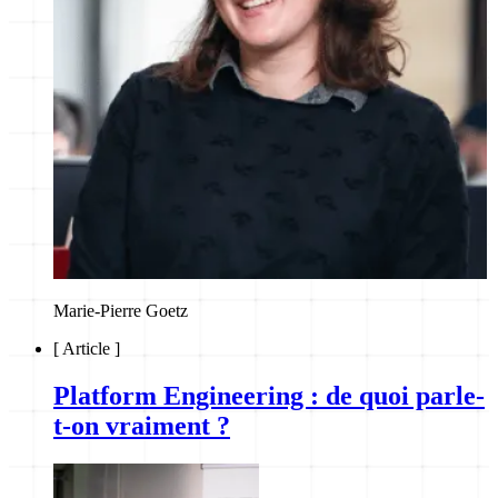
Marie-Pierre Goetz
[
Article
]
Platform Engineering : de quoi parle-
t-on vraiment ?