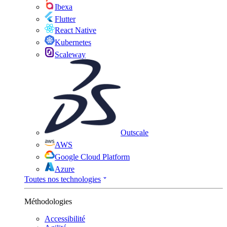
Ibexa
Flutter
React Native
Kubernetes
Scaleway
Outscale
AWS
Google Cloud Platform
Azure
Toutes nos technologies
Méthodologies
Accessibilité