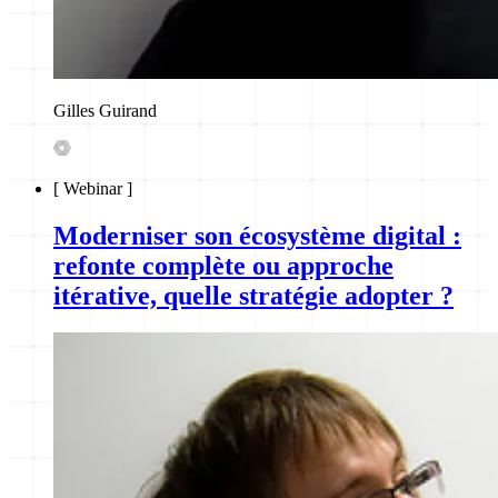
Gilles Guirand
[
Webinar
]
Moderniser son écosystème digital :
refonte complète ou approche
itérative, quelle stratégie adopter ?