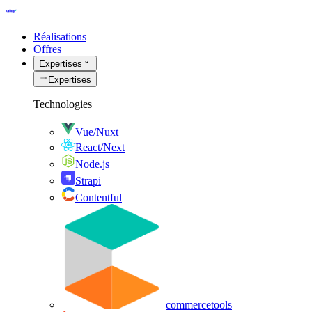
Réalisations
Offres
Expertises
Expertises
Technologies
Vue/Nuxt
React/Next
Node.js
Strapi
Contentful
commercetools