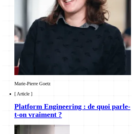
Marie-Pierre Goetz
[
Article
]
Platform Engineering : de quoi parle-
t-on vraiment ?