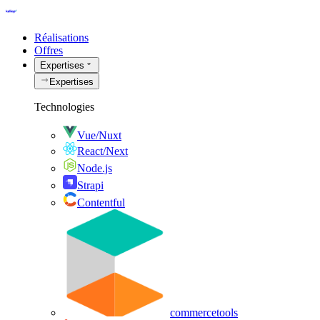
Réalisations
Offres
Expertises
Expertises
Technologies
Vue/Nuxt
React/Next
Node.js
Strapi
Contentful
commercetools