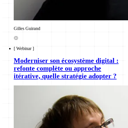
Gilles Guirand
[
Webinar
]
Moderniser son écosystème digital :
refonte complète ou approche
itérative, quelle stratégie adopter ?