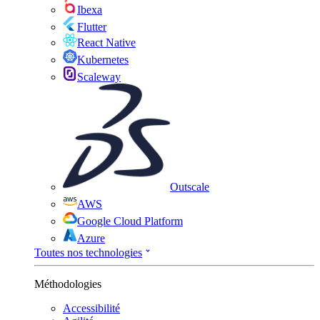
Ibexa
Flutter
React Native
Kubernetes
Scaleway
Outscale
AWS
Google Cloud Platform
Azure
Toutes nos technologies
Méthodologies
Accessibilité