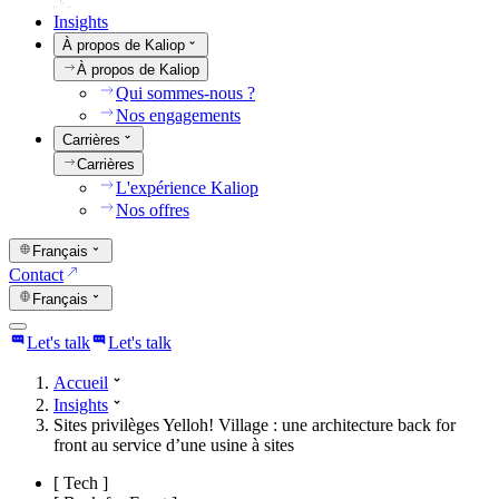
Insights
À propos de Kaliop
À propos de Kaliop
Qui sommes-nous ?
Nos engagements
Carrières
Carrières
L'expérience Kaliop
Nos offres
Français
Contact
Français
Let's talk
Let's talk
Accueil
Insights
Sites privilèges Yelloh! Village : une architecture back for
front au service d’une usine à sites
[
Tech
]