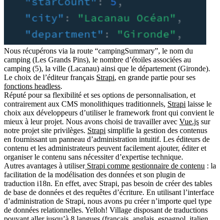
Nous récupérons via la route “campingSummary”, le nom du
camping (Les Grands Pins), le nombre d’étoiles associées au
camping (5), la ville (Lacanau) ainsi que le département (Gironde).
Le choix de l’éditeur français
Strapi
, en grande partie pour ses
fonctions headless
.
Réputé pour sa flexibilité et ses options de personnalisation, et
contrairement aux CMS monolithiques traditionnels,
Strapi
laisse le
choix aux développeurs d’utiliser le framework front qui convient le
mieux à leur projet. Nous avons choisi de travailler avec
Vue.js
sur
notre projet site privilèges.
Strapi
simplifie la gestion des contenus
en fournissant un panneau d’administration intuitif. Les éditeurs de
contenu et les administrateurs peuvent facilement ajouter, éditer et
organiser le contenu sans nécessiter d’expertise technique.
Autres avantages à utiliser
Strapi comme gestionnaire de contenu
: la
facilitation de la modélisation des données et son plugin de
traduction i18n. En effet, avec Strapi, pas besoin de créer des tables
de base de données et des requêtes d’écriture. En utilisant l’interface
d’administration de Strapi, nous avons pu créer n’importe quel type
de données relationnelles. Yelloh! Village disposant de traductions
pouvant aller jusqu’à 8 langues (français, anglais, espagnol, italien,