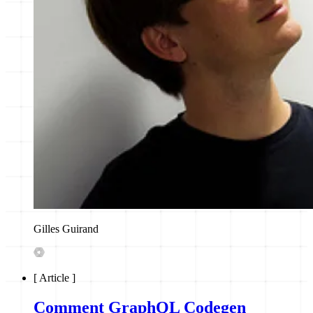
Gilles Guirand
[
Article
]
Comment GraphQL Codegen