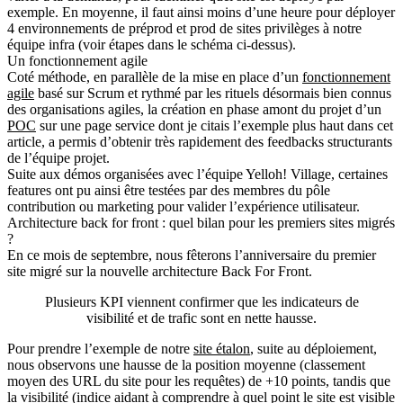
exemple. En moyenne, il faut ainsi moins d’une heure pour déployer
4 environnements de préprod et prod de sites privilèges à notre
équipe infra (voir étapes dans le schéma ci-dessus).
Un fonctionnement agile
Coté méthode, en parallèle de la mise en place d’un
fonctionnement
agile
basé sur Scrum et rythmé par les rituels désormais bien connus
des organisations agiles, la création en phase amont du projet d’un
POC
sur une page service dont je citais l’exemple plus haut dans cet
article, a permis d’obtenir très rapidement des feedbacks structurants
de l’équipe projet.
Suite aux démos organisées avec l’équipe Yelloh! Village, certaines
features ont pu ainsi être testées par des membres du pôle
contribution ou marketing pour valider l’expérience utilisateur.
Architecture back for front : quel bilan pour les premiers sites migrés
?
En ce mois de septembre, nous fêterons l’anniversaire du premier
site migré sur la nouvelle architecture Back For Front.
Plusieurs KPI viennent confirmer que les indicateurs de
visibilité et de trafic sont en nette hausse.
Pour prendre l’exemple de notre
site étalon
, suite au déploiement,
nous observons une hausse de la
position moyenne
(classement
moyen des URL du site pour les requêtes)
de +10 points
, tandis que
la
visibilité
(indice aidant à comprendre à quel point le site est visible