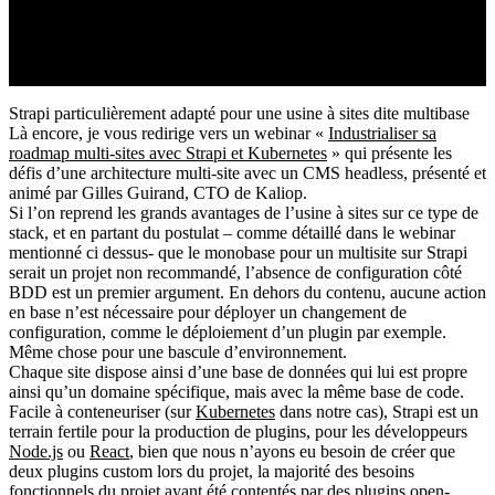
Strapi particulièrement adapté pour une usine à sites dite multibase
Là encore, je vous redirige vers un webinar «
Industrialiser sa
roadmap multi-sites avec Strapi et Kubernetes
» qui présente les
défis d’une architecture multi-site avec un CMS headless, présenté et
animé par Gilles Guirand, CTO de Kaliop.
Si l’on reprend les grands avantages de l’usine à sites sur ce type de
stack, et en partant du postulat – comme détaillé dans le webinar
mentionné ci dessus- que le monobase pour un multisite sur Strapi
serait un projet non recommandé, l’absence de configuration côté
BDD est un premier argument. En dehors du contenu, aucune action
en base n’est nécessaire pour déployer un changement de
configuration, comme le déploiement d’un plugin par exemple.
Même chose pour une bascule d’environnement.
Chaque site dispose ainsi d’une base de données qui lui est propre
ainsi qu’un domaine spécifique, mais avec la même base de code.
Facile à conteneuriser (sur
Kubernetes
dans notre cas), Strapi est un
terrain fertile pour la production de plugins, pour les développeurs
Node.js
ou
React
, bien que nous n’ayons eu besoin de créer que
deux plugins custom lors du projet, la majorité des besoins
fonctionnels du projet ayant été contentés par des plugins open-