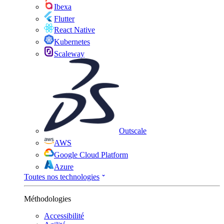
Ibexa
Flutter
React Native
Kubernetes
Scaleway
Outscale
AWS
Google Cloud Platform
Azure
Toutes nos technologies
Méthodologies
Accessibilité