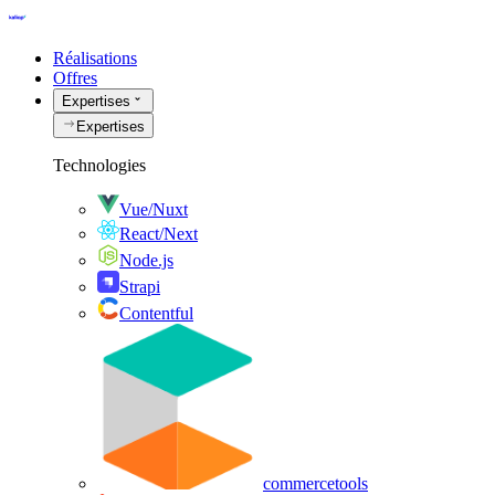
Réalisations
Offres
Expertises
Expertises
Technologies
Vue/Nuxt
React/Next
Node.js
Strapi
Contentful
commercetools