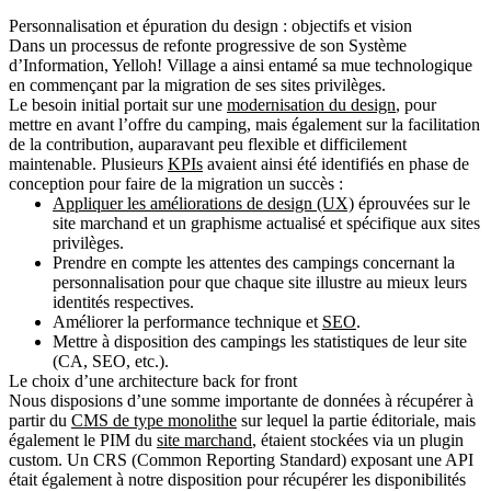
Personnalisation et épuration du design : objectifs et vision
Dans un processus de refonte progressive de son Système
d’Information, Yelloh! Village a ainsi entamé sa mue technologique
en commençant par la migration de ses sites privilèges.
Le besoin initial portait sur une
modernisation du design
, pour
mettre en avant l’offre du camping, mais également sur la facilitation
de la contribution, auparavant peu flexible et difficilement
maintenable. Plusieurs
KPIs
avaient ainsi été identifiés en phase de
conception pour faire de la migration un succès :
Appliquer les améliorations de design (UX)
éprouvées sur le
site marchand et un graphisme actualisé et spécifique aux sites
privilèges.
Prendre en compte les attentes des campings concernant la
personnalisation pour que chaque site illustre au mieux leurs
identités respectives.
Améliorer la performance technique et
SEO
.
Mettre à disposition des campings les statistiques de leur site
(CA, SEO, etc.).
Le choix d’une architecture back for front
Nous disposions d’une somme importante de données à récupérer à
partir du
CMS de type monolithe
sur lequel la partie éditoriale, mais
également le PIM du
site marchand
, étaient stockées via un plugin
custom. Un CRS (Common Reporting Standard) exposant une API
était également à notre disposition pour récupérer les disponibilités