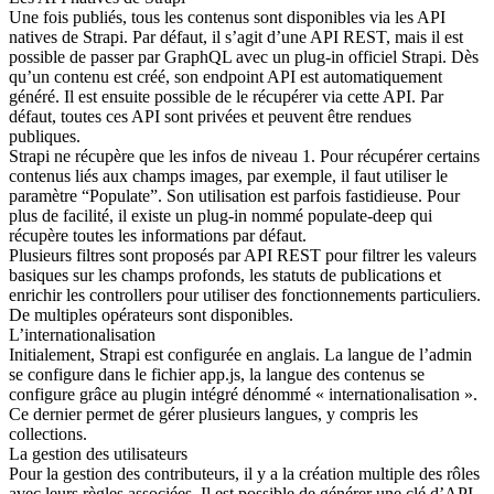
Une fois publiés, tous les contenus sont disponibles via les API
natives de Strapi. Par défaut, il s’agit d’une API REST, mais il est
possible de passer par GraphQL avec un plug-in officiel Strapi. Dès
qu’un contenu est créé, son endpoint API est automatiquement
généré. Il est ensuite possible de le récupérer via cette API. Par
défaut, toutes ces API sont privées et peuvent être rendues
publiques.
Strapi ne récupère que les infos de niveau 1. Pour récupérer certains
contenus liés aux champs images, par exemple, il faut utiliser le
paramètre “Populate”. Son utilisation est parfois fastidieuse. Pour
plus de facilité, il existe un plug-in nommé populate-deep qui
récupère toutes les informations par défaut.
Plusieurs filtres sont proposés par API REST pour filtrer les valeurs
basiques sur les champs profonds, les statuts de publications et
enrichir les controllers pour utiliser des fonctionnements particuliers.
De multiples opérateurs sont disponibles.
L’internationalisation
Initialement, Strapi est configurée en anglais. La langue de l’admin
se configure dans le fichier app.js, la langue des contenus se
configure grâce au plugin intégré dénommé « internationalisation ».
Ce dernier permet de gérer plusieurs langues, y compris les
collections.
La gestion des utilisateurs
Pour la gestion des contributeurs, il y a la création multiple des rôles
avec leurs règles associées. Il est possible de générer une clé d’API