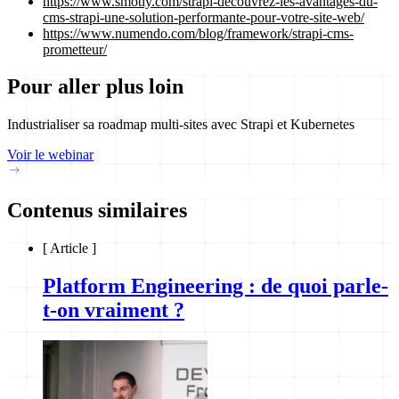
https://www.smotly.com/strapi-decouvrez-les-avantages-du-
cms-strapi-une-solution-performante-pour-votre-site-web/
https://www.numendo.com/blog/framework/strapi-cms-
prometteur/
Pour aller plus loin
Industrialiser sa roadmap multi-sites avec Strapi et Kubernetes
Voir le webinar
Contenus similaires
[
Article
]
Platform Engineering : de quoi parle-
t-on vraiment ?