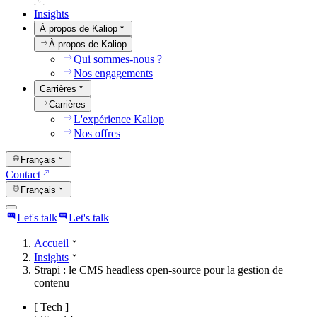
Insights
À propos de Kaliop
À propos de Kaliop
Qui sommes-nous ?
Nos engagements
Carrières
Carrières
L'expérience Kaliop
Nos offres
Français
Contact
Français
Let's talk
Let's talk
Accueil
Insights
Strapi : le CMS headless open-source pour la gestion de
contenu
[
Tech
]