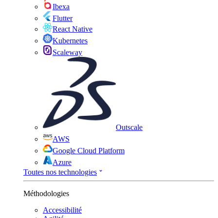
Ibexa
Flutter
React Native
Kubernetes
Scaleway
Outscale
AWS
Google Cloud Platform
Azure
Toutes nos technologies
Méthodologies
Accessibilité