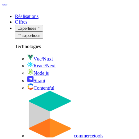
Réalisations
Offres
Expertises
Expertises
Technologies
Vue/Nuxt
React/Next
Node.js
Strapi
Contentful
commercetools