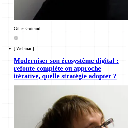
Gilles Guirand
[
Webinar
]
Moderniser son écosystème digital :
refonte complète ou approche
itérative, quelle stratégie adopter ?