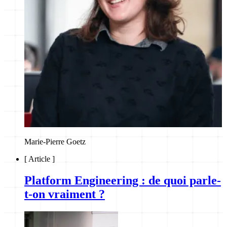
Marie-Pierre Goetz
[
Article
]
Platform Engineering : de quoi parle-
t-on vraiment ?