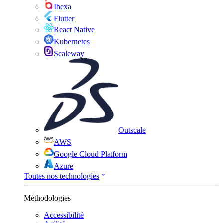
Ibexa
Flutter
React Native
Kubernetes
Scaleway
Outscale
AWS
Google Cloud Platform
Azure
Toutes nos technologies
Méthodologies
Accessibilité