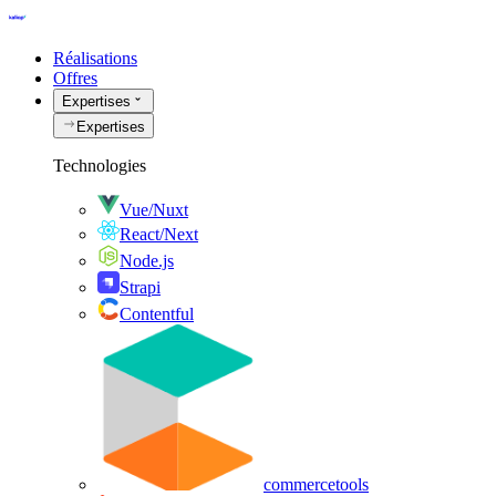
Réalisations
Offres
Expertises
Expertises
Technologies
Vue/Nuxt
React/Next
Node.js
Strapi
Contentful
commercetools