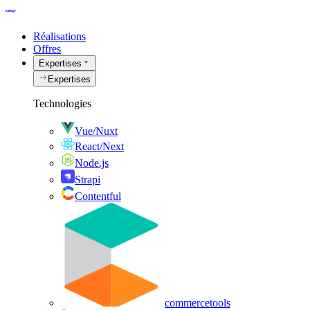
Réalisations
Offres
Expertises
Expertises
Technologies
Vue/Nuxt
React/Next
Node.js
Strapi
Contentful
commercetools