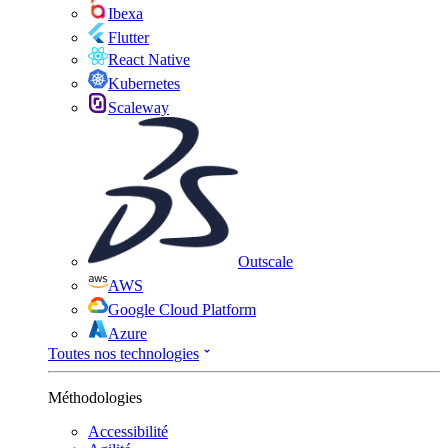
Ibexa
Flutter
React Native
Kubernetes
Scaleway
Outscale
AWS
Google Cloud Platform
Azure
Toutes nos technologies
Méthodologies
Accessibilité