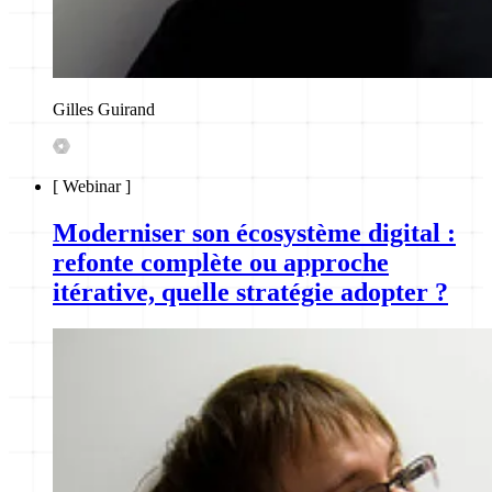
Gilles Guirand
[
Webinar
]
Moderniser son écosystème digital :
refonte complète ou approche
itérative, quelle stratégie adopter ?