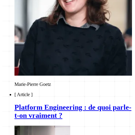
Marie-Pierre Goetz
[
Article
]
Platform Engineering : de quoi parle-
t-on vraiment ?