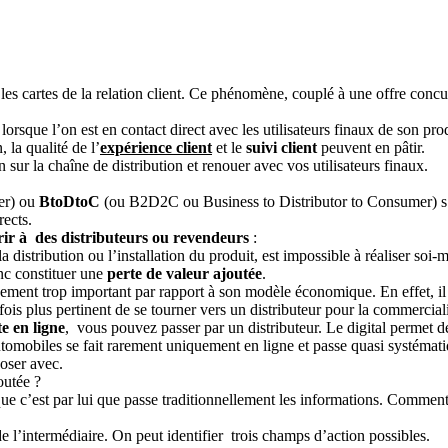
 les cartes de la relation client. Ce phénomène, couplé à une offre concu
 lorsque l’on est en contact direct avec les utilisateurs finaux de son pro
 la qualité de l’
expérience client
et le
suivi client
peuvent en pâtir.
 sur la chaîne de distribution et renouer avec vos utilisateurs finaux.
er) ou
BtoDtoC
(ou B2D2C ou Business to Distributor to Consumer) s’in
rects.
rir à des distributeurs ou revendeurs
:
a distribution ou l’installation du produit, est impossible à réaliser so
onc constituer une
perte de valeur ajoutée
.
sement trop important par rapport à son modèle économique. En effet, il
ois plus pertinent de se tourner vers un distributeur pour la commerciali
te en ligne
, vous pouvez passer par un distributeur. Le digital permet de
utomobiles se fait rarement uniquement en ligne et passe quasi systémat
oser avec.
outée ?
sque c’est par lui que passe traditionnellement les informations. Commen
e l’intermédiaire. On peut identifier trois champs d’action possibles.