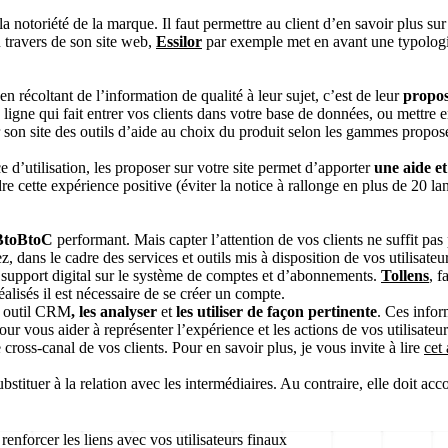
la notoriété de la marque. Il faut permettre au client d’en savoir plus s
 travers de son site web,
Essilor
par exemple met en avant une typologie
n récoltant de l’information de qualité à leur sujet, c’est de leur
propos
n ligne qui fait entrer vos clients dans votre base de données, ou mettre
son site des outils d’aide au choix du produit selon les gammes propos
e d’utilisation, les proposer sur votre site permet d’apporter
une aide e
re cette expérience positive (éviter la notice à rallonge en plus de 20 la
BtoBtoC
performant. Mais capter l’attention de vos clients ne suffit pa
z, dans le cadre des services et outils mis à disposition de vos utilisateu
support digital sur le système de comptes et d’abonnements.
Tollens
, f
éalisés il est nécessaire de se créer un compte.
 outil CRM
, les analyser
et
les utiliser de façon pertinente
. Ces info
pour vous aider à représenter l’expérience et les actions de vos utilisate
oss-canal de vos clients. Pour en savoir plus, je vous invite à lire
cet
substituer à la relation avec les intermédiaires. Au contraire, elle doit
renforcer les liens avec vos utilisateurs finaux