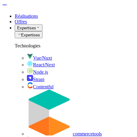
Réalisations
Offres
Expertises
Expertises
Technologies
Vue/Nuxt
React/Next
Node.js
Strapi
Contentful
commercetools