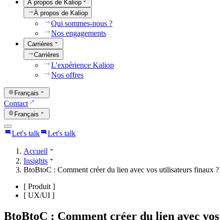
À propos de Kaliop
À propos de Kaliop
Qui sommes-nous ?
Nos engagements
Carrières
Carrières
L'expérience Kaliop
Nos offres
Français
Contact
Français
Let's talk
Let's talk
Accueil
Insights
BtoBtoC : Comment créer du lien avec vos utilisateurs finaux ?
[
Produit
]
[
UX/UI
]
BtoBtoC : Comment créer du lien avec vos u