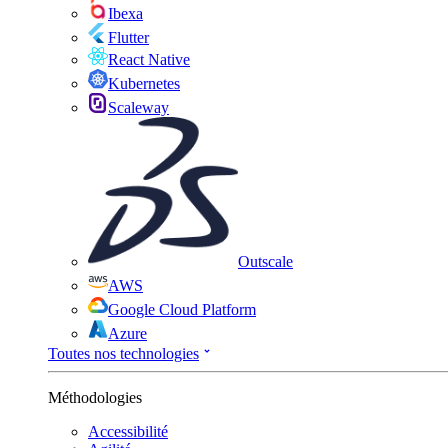
Ibexa
Flutter
React Native
Kubernetes
Scaleway
Outscale
AWS
Google Cloud Platform
Azure
Toutes nos technologies
Méthodologies
Accessibilité