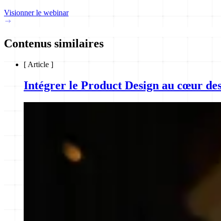
Visionner le webinar
Contenus similaires
[
Article
]
Intégrer le Product Design au cœur des 