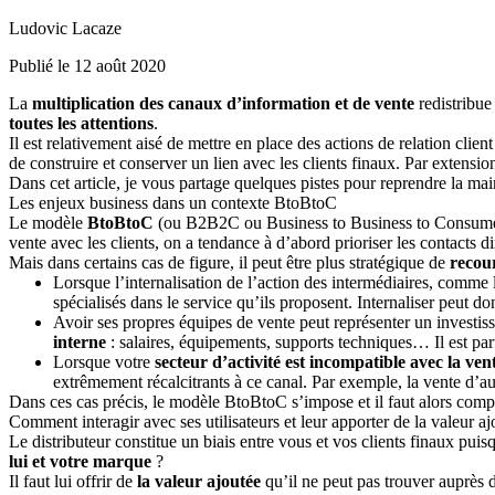
Ludovic Lacaze
Publié le 12 août 2020
La
multiplication des canaux d’information et de vente
redistribue
toutes les attentions
.
Il est relativement aisé de mettre en place des actions de relation client
de construire et conserver un lien avec les clients finaux. Par extension,
Dans cet article, je vous partage quelques pistes pour reprendre la main
Les enjeux business dans un contexte BtoBtoC
Le modèle
BtoBtoC
(ou B2B2C ou Business to Business to Consum
vente avec les clients, on a tendance à d’abord prioriser les contacts di
Mais dans certains cas de figure, il peut être plus stratégique de
recou
Lorsque l’internalisation de l’action des intermédiaires, comme l
spécialisés dans le service qu’ils proposent. Internaliser peut d
Avoir ses propres équipes de vente peut représenter un investis
interne
: salaires, équipements, supports techniques… Il est parf
Lorsque votre
secteur d’activité est incompatible avec la ven
extrêmement récalcitrants à ce canal. Par exemple, la vente d’a
Dans ces cas précis, le modèle BtoBtoC s’impose et il faut alors comp
Comment interagir avec ses utilisateurs et leur apporter de la valeur aj
Le distributeur constitue un biais entre vous et vos clients finaux pui
lui et votre marque
?
Il faut lui offrir de
la valeur ajoutée
qu’il ne peut pas trouver auprès d