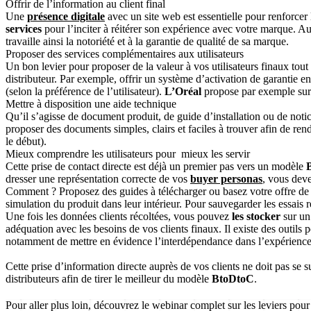
Offrir de l’information au client final
Une
présence digitale
avec un site web est essentielle pour renforcer 
services
pour l’inciter à réitérer son expérience avec votre marque. Au
travaille ainsi la notoriété et à la garantie de qualité de sa marque.
Proposer des services complémentaires aux utilisateurs
Un bon levier pour proposer de la valeur à vos utilisateurs finaux tout e
distributeur. Par exemple, offrir un système d’activation de garantie e
(selon la préférence de l’utilisateur).
L’Oréal
propose par exemple sur 
Mettre à disposition une aide technique
Qu’il s’agisse de document produit, de guide d’installation ou de notic
proposer des documents simples, clairs et faciles à trouver afin de rend
le début).
Mieux comprendre les utilisateurs pour mieux les servir
Cette prise de contact directe est déjà un premier pas vers un modèle
dresser une représentation correcte de vos
buyer personas
, vous deve
Comment ? Proposez des guides à télécharger ou basez votre offre de 
simulation du produit dans leur intérieur. Pour sauvegarder les essais r
Une fois les données clients récoltées, vous pouvez
les stocker
sur un
adéquation avec les besoins de vos clients finaux. Il existe des outils 
notamment de mettre en évidence l’interdépendance dans l’expérience cr
Cette prise d’information directe auprès de vos clients ne doit pas se 
distributeurs afin de tirer le meilleur du modèle
BtoDtoC
.
Pour aller plus loin, découvrez le webinar complet sur les leviers pour 