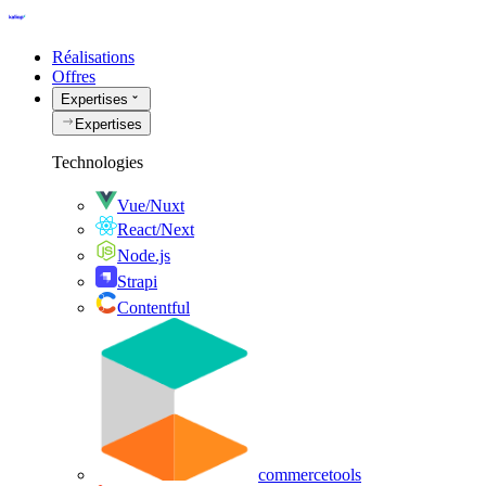
Réalisations
Offres
Expertises
Expertises
Technologies
Vue/Nuxt
React/Next
Node.js
Strapi
Contentful
commercetools