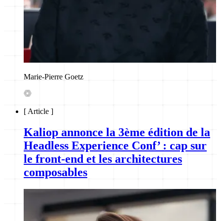
Marie-Pierre Goetz
[
Article
]
Kaliop annonce la 3ème édition de la
Headless Experience Conf’ : cap sur
le front-end et les architectures
composables