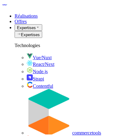
Réalisations
Offres
Expertises
Expertises
Technologies
Vue/Nuxt
React/Next
Node.js
Strapi
Contentful
commercetools