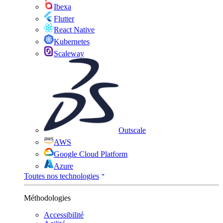
Ibexa
Flutter
React Native
Kubernetes
Scaleway
Outscale
AWS
Google Cloud Platform
Azure
Toutes nos technologies
Méthodologies
Accessibilité