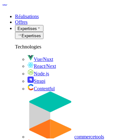
Réalisations
Offres
Expertises
Expertises
Technologies
Vue/Nuxt
React/Next
Node.js
Strapi
Contentful
commercetools