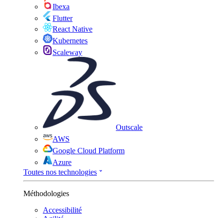
Ibexa
Flutter
React Native
Kubernetes
Scaleway
Outscale
AWS
Google Cloud Platform
Azure
Toutes nos technologies
Méthodologies
Accessibilité