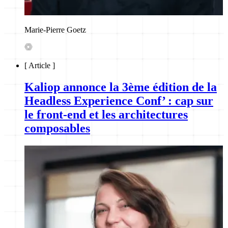
Marie-Pierre Goetz
[
Article
]
Kaliop annonce la 3ème édition de la
Headless Experience Conf’ : cap sur
le front-end et les architectures
composables