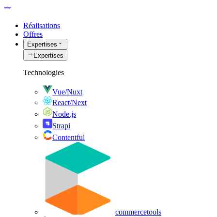
Réalisations
Offres
Expertises
Expertises
Technologies
Vue/Nuxt
React/Next
Node.js
Strapi
Contentful
commercetools