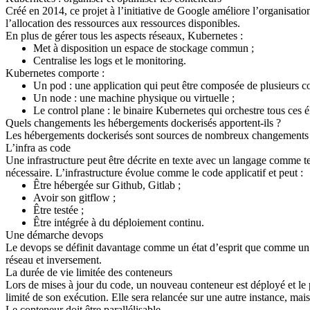
Créé en 2014, ce projet à l’initiative de Google améliore l’organisati
l’allocation des ressources aux ressources disponibles.
En plus de gérer tous les aspects réseaux, Kubernetes :
Met à disposition un espace de stockage commun ;
Centralise les logs et le monitoring.
Kubernetes comporte :
Un pod : une application qui peut être composée de plusieurs c
Un node : une machine physique ou virtuelle ;
Le control plane : le binaire Kubernetes qui orchestre tous ces 
Quels changements les hébergements dockerisés apportent-ils ?
Les hébergements dockerisés sont sources de nombreux changements da
L’infra as code
Une infrastructure peut être décrite en texte avec un langage comme 
nécessaire. L’infrastructure évolue comme le code applicatif et peut :
Être hébergée sur Github, Gitlab ;
Avoir son gitflow ;
Être testée ;
Être intégrée à du déploiement continu.
Une démarche devops
Le devops se définit davantage comme un état d’esprit que comme un inti
réseau et inversement.
La durée de vie limitée des conteneurs
Lors de mises à jour du code, un nouveau conteneur est déployé et le
limité de son exécution. Elle sera relancée sur une autre instance, mais 
Le conteneur doit être parallélisable