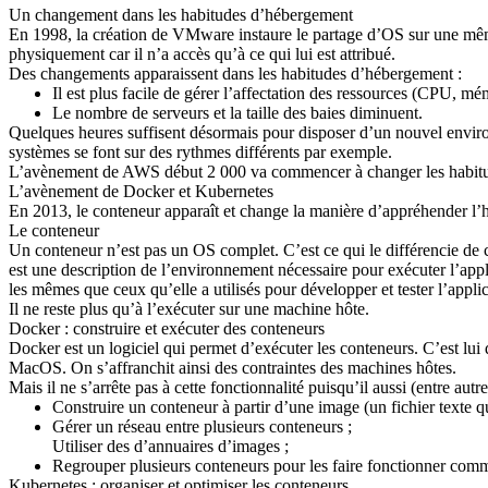
Un changement dans les habitudes d’hébergement
En 1998, la création de VMware instaure le partage d’OS sur une mêm
physiquement car il n’a accès qu’à ce qui lui est attribué.
Des changements apparaissent dans les habitudes d’hébergement :
Il est plus facile de gérer l’affectation des ressources (CPU, mé
Le nombre de serveurs et la taille des baies diminuent.
Quelques heures suffisent désormais pour disposer d’un nouvel environn
systèmes se font sur des rythmes différents par exemple.
L’avènement de AWS début 2 000 va commencer à changer les habitudes d
L’avènement de Docker et Kubernetes
En 2013, le conteneur apparaît et change la manière d’appréhender l’
Le conteneur
Un conteneur n’est pas un OS complet. C’est ce qui le différencie de c
est une description de l’environnement nécessaire pour exécuter l’app
les mêmes que ceux qu’elle a utilisés pour développer et tester l’applic
Il ne reste plus qu’à l’exécuter sur une machine hôte.
Docker : construire et exécuter des conteneurs
Docker est un logiciel qui permet d’exécuter les conteneurs. C’est lu
MacOS. On s’affranchit ainsi des contraintes des machines hôtes.
Mais il ne s’arrête pas à cette fonctionnalité puisqu’il aussi (entre autre
Construire un conteneur à partir d’une image (un fichier texte qu
Gérer un réseau entre plusieurs conteneurs ;
Utiliser des d’annuaires d’images ;
Regrouper plusieurs conteneurs pour les faire fonctionner comm
Kubernetes : organiser et optimiser les conteneurs