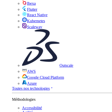
Ibexa
Flutter
React Native
Kubernetes
Scaleway
Outscale
AWS
Google Cloud Platform
Azure
Toutes nos technologies
Méthodologies
Accessibilité