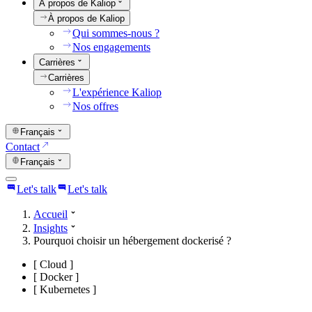
À propos de Kaliop
À propos de Kaliop
Qui sommes-nous ?
Nos engagements
Carrières
Carrières
L'expérience Kaliop
Nos offres
Français
Contact
Français
Let's talk
Let's talk
Accueil
Insights
Pourquoi choisir un hébergement dockerisé ?
[
Cloud
]
[
Docker
]
[
Kubernetes
]