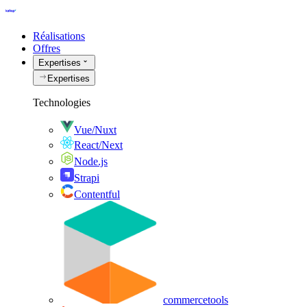
Réalisations
Offres
Expertises
Expertises
Technologies
Vue/Nuxt
React/Next
Node.js
Strapi
Contentful
commercetools