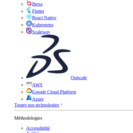
Ibexa
Flutter
React Native
Kubernetes
Scaleway
Outscale
AWS
Google Cloud Platform
Azure
Toutes nos technologies
Méthodologies
Accessibilité