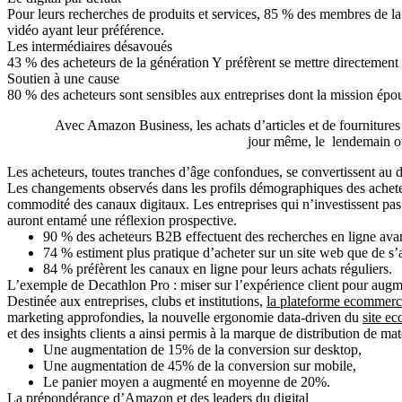
Pour leurs recherches de produits et services, 85 % des membres de la 
vidéo ayant leur préférence.
Les intermédiaires désavoués
43 % des acheteurs de la génération Y préfèrent se mettre directement e
Soutien à une cause
80 % des acheteurs sont sensibles aux entreprises dont la mission épous
Avec Amazon Business, les achats d’articles et de fournitures 
jour même, le lendemain ou s
Les acheteurs, toutes tranches d’âge confondues, se convertissent au d
Les changements observés dans les profils démographiques des acheteur
commodité des canaux digitaux. Les entreprises qui n’investissent pas 
auront entamé une réflexion prospective.
90 % des acheteurs B2B effectuent des recherches en ligne avan
74 % estiment plus pratique d’acheter sur un site web que de s
84 % préfèrent les canaux en ligne pour leurs achats réguliers.
L’exemple de Decathlon Pro : miser sur l’expérience client pour augme
Destinée aux entreprises, clubs et institutions,
la plateforme ecommerc
marketing approfondies, la nouvelle ergonomie data-driven du
site e
et des insights clients a ainsi permis à la marque de distribution de maté
Une augmentation de 15% de la conversion sur desktop,
Une augmentation de 45% de la conversion sur mobile,
Le panier moyen a augmenté en moyenne de 20%.
La prépondérance d’Amazon et des leaders du digital