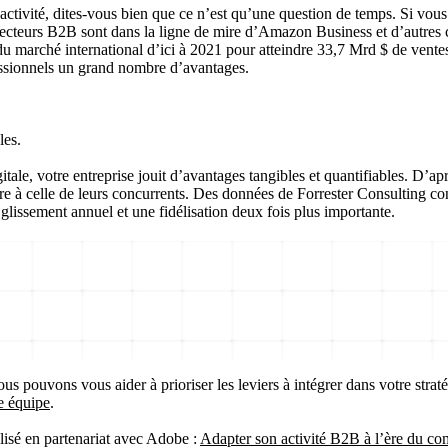
’activité, dites-vous bien que ce n’est qu’une question de temps. Si vo
 secteurs B2B sont dans la ligne de mire d’Amazon Business et d’autre
arché international d’ici à 2021 pour atteindre 33,7 Mrd $ de ventes 
essionnels un grand nombre d’avantages.
les.
tale, votre entreprise jouit d’avantages tangibles et quantifiables. D
ure à celle de leurs concurrents. Des données de Forrester Consulting con
issement annuel et une fidélisation deux fois plus importante.
s pouvons vous aider à prioriser les leviers à intégrer dans votre stratég
e équipe
.
alisé en partenariat avec Adobe :
Adapter son activité B2B à l’ère du co