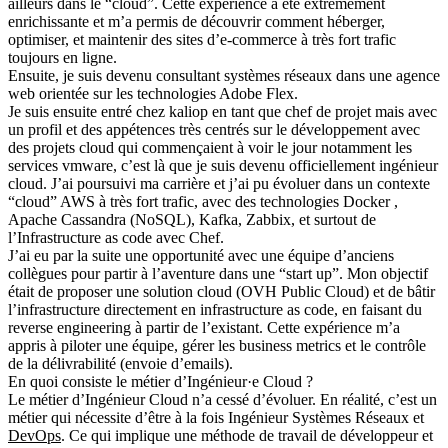
ailleurs dans le “cloud”. Cette expérience a été extrêmement
enrichissante et m’a permis de découvrir comment héberger,
optimiser, et maintenir des sites d’e-commerce à très fort trafic
toujours en ligne.
Ensuite, je suis devenu consultant systèmes réseaux dans une agence
web orientée sur les technologies Adobe Flex.
Je suis ensuite entré chez kaliop en tant que chef de projet mais avec
un profil et des appétences très centrés sur le développement avec
des projets cloud qui commençaient à voir le jour notamment les
services vmware, c’est là que je suis devenu officiellement ingénieur
cloud. J’ai poursuivi ma carrière et j’ai pu évoluer dans un contexte
“cloud” AWS à très fort trafic, avec des technologies Docker ,
Apache Cassandra (NoSQL), Kafka, Zabbix, et surtout de
l’Infrastructure as code avec Chef.
J’ai eu par la suite une opportunité avec une équipe d’anciens
collègues pour partir à l’aventure dans une “start up”. Mon objectif
était de proposer une solution cloud (OVH Public Cloud) et de bâtir
l’infrastructure directement en infrastructure as code, en faisant du
reverse engineering à partir de l’existant. Cette expérience m’a
appris à piloter une équipe, gérer les business metrics et le contrôle
de la délivrabilité (envoie d’emails).
En quoi consiste le métier d’Ingénieur·e Cloud ?
Le métier d’Ingénieur Cloud n’a cessé d’évoluer. En réalité, c’est un
métier qui nécessite d’être à la fois Ingénieur Systèmes Réseaux et
DevOps
. Ce qui implique une méthode de travail de développeur et