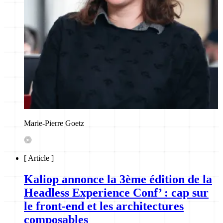
Marie-Pierre Goetz
[
Article
]
Kaliop annonce la 3ème édition de la
Headless Experience Conf’ : cap sur
le front-end et les architectures
composables