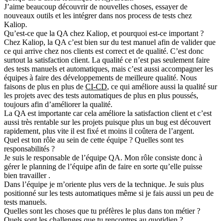
J’aime beaucoup découvrir de nouvelles choses, essayer de
nouveaux outils et les intégrer dans nos process de tests chez
Kaliop.
Qu’est-ce que la QA chez Kaliop, et pourquoi est-ce important ?
Chez Kaliop, la QA c’est bien sur du test manuel afin de valider que
ce qui arrive chez nos clients est
correct
et de
qualité
. C’est donc
surtout la
satisfaction client
.
La qualité ce n’est pas seulement faire
des tests manuels et automatiques, mais c’est aussi accompagner les
équipes à faire des développements de
meilleure qualité
.
Nous
faisons de plus en plus de
CI-CD
, ce qui améliore aussi la qualité sur
les projets avec des
tests automatiques
de plus en plus poussés,
toujours afin d’
améliorer la qualité
.
La QA est importante car cela
améliore la satisfaction client
et c’est
aussi très
rentable
sur les projets puisque plus un bug est découvert
rapidement, plus vite il est fixé et moins il coûtera de l’argent.
Quel est ton rôle au sein de cette équipe ? Quelles sont tes
responsabilités ?
Je suis le
responsable de l’équipe QA
. Mon rôle consiste donc à
gérer le planning de l’équipe afin de faire en sorte qu’elle puisse
bien travailler .
Dans l’équipe je m’oriente plus vers de la
technique
. Je suis plus
positionné sur les tests automatiques même si je fais aussi un peu de
tests manuels.
Quelles sont les choses que tu préfères le plus dans ton métier ?
Quels sont les challenges que tu rencontres au quotidien ?