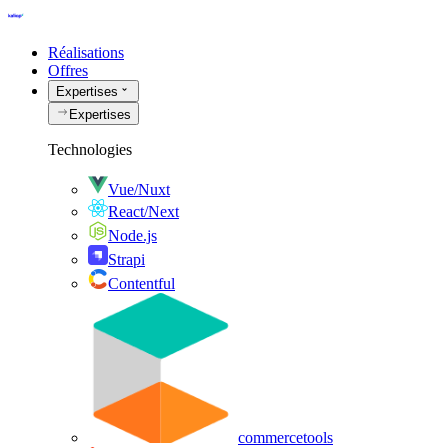
Réalisations
Offres
Expertises
Expertises
Technologies
Vue/Nuxt
React/Next
Node.js
Strapi
Contentful
commercetools