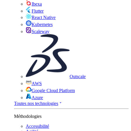
Ibexa
Flutter
React Native
Kubernetes
Scaleway
Outscale
AWS
Google Cloud Platform
Azure
Toutes nos technologies
Méthodologies
Accessibilité