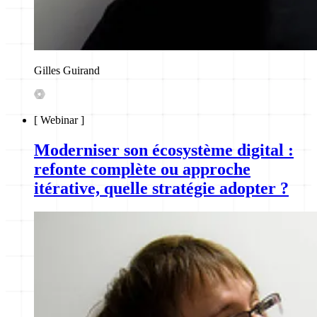
Gilles Guirand
[
Webinar
]
Moderniser son écosystème digital :
refonte complète ou approche
itérative, quelle stratégie adopter ?