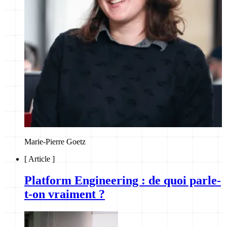
Marie-Pierre Goetz
[
Article
]
Platform Engineering : de quoi parle-
t-on vraiment ?