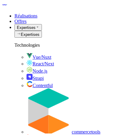
Réalisations
Offres
Expertises
Expertises
Technologies
Vue/Nuxt
React/Next
Node.js
Strapi
Contentful
commercetools