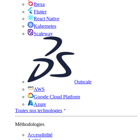
Ibexa
Flutter
React Native
Kubernetes
Scaleway
Outscale
AWS
Google Cloud Platform
Azure
Toutes nos technologies
Méthodologies
Accessibilité