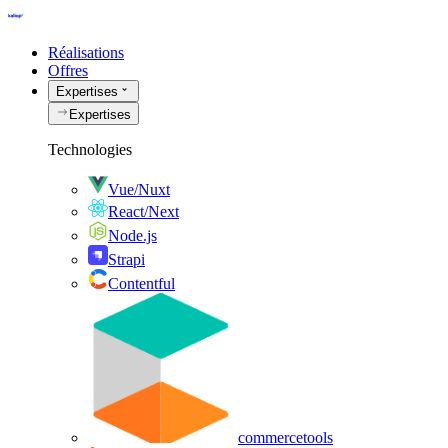
Réalisations
Offres
Expertises
Expertises
Technologies
Vue/Nuxt
React/Next
Node.js
Strapi
Contentful
commercetools