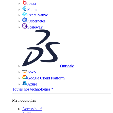
Ibexa
Flutter
React Native
Kubernetes
Scaleway
Outscale
AWS
Google Cloud Platform
Azure
Toutes nos technologies
Méthodologies
Accessibilité