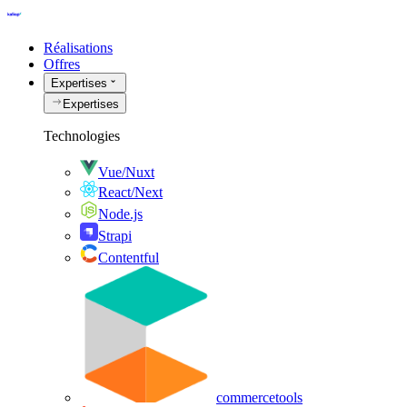
Réalisations
Offres
Expertises
Expertises
Technologies
Vue/Nuxt
React/Next
Node.js
Strapi
Contentful
commercetools