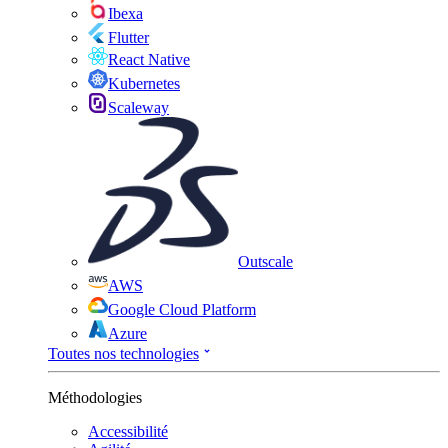
Ibexa
Flutter
React Native
Kubernetes
Scaleway
Outscale
AWS
Google Cloud Platform
Azure
Toutes nos technologies
Méthodologies
Accessibilité