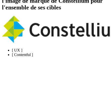
l'image de marque de Constellium pour
l'ensemble de ses cibles
[
UX
]
[
Contentful
]