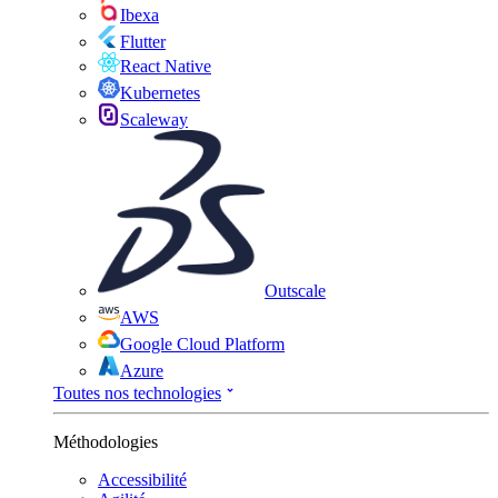
Ibexa
Flutter
React Native
Kubernetes
Scaleway
Outscale
AWS
Google Cloud Platform
Azure
Toutes nos technologies
Méthodologies
Accessibilité