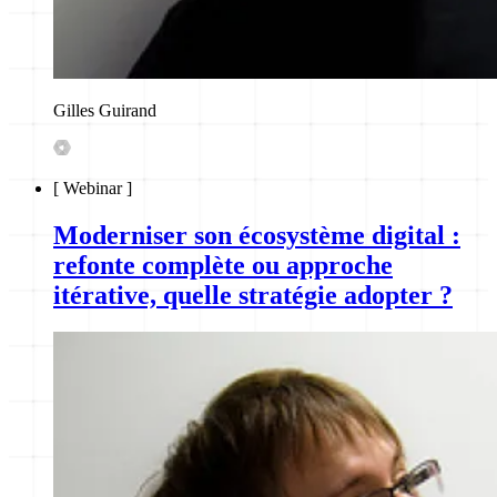
Gilles Guirand
[
Webinar
]
Moderniser son écosystème digital :
refonte complète ou approche
itérative, quelle stratégie adopter ?