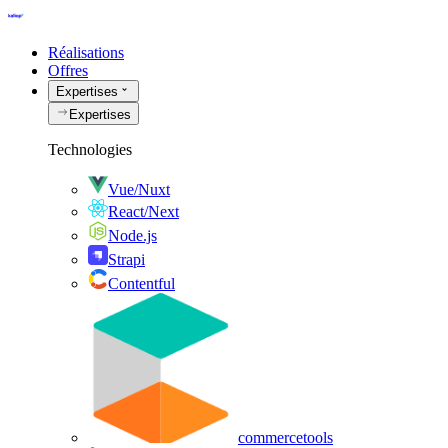
Réalisations
Offres
Expertises
Expertises
Technologies
Vue/Nuxt
React/Next
Node.js
Strapi
Contentful
commercetools