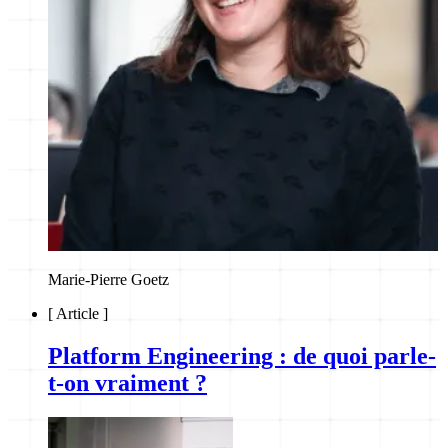
Marie-Pierre Goetz
[
Article
]
Platform Engineering : de quoi parle-
t-on vraiment ?