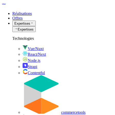
Réalisations
Offres
Expertises
Expertises
Technologies
Vue/Nuxt
React/Next
Node.js
Strapi
Contentful
commercetools