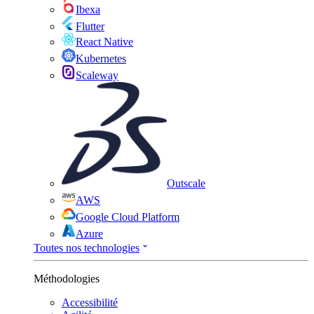
Ibexa
Flutter
React Native
Kubernetes
Scaleway
Outscale
AWS
Google Cloud Platform
Azure
Toutes nos technologies
Méthodologies
Accessibilité