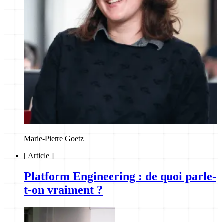
Marie-Pierre Goetz
[
Article
]
Platform Engineering : de quoi parle-
t-on vraiment ?