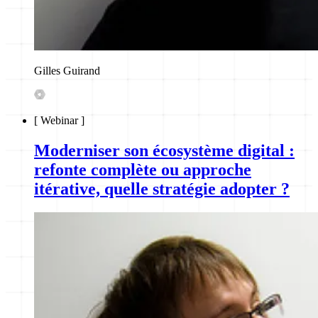
Gilles Guirand
[
Webinar
]
Moderniser son écosystème digital :
refonte complète ou approche
itérative, quelle stratégie adopter ?