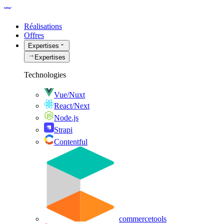
Réalisations
Offres
Expertises
Expertises
Technologies
Vue/Nuxt
React/Next
Node.js
Strapi
Contentful
commercetools