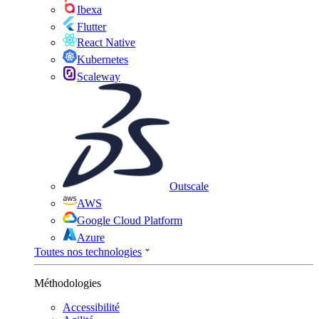
Ibexa
Flutter
React Native
Kubernetes
Scaleway
Outscale
AWS
Google Cloud Platform
Azure
Toutes nos technologies
Méthodologies
Accessibilité