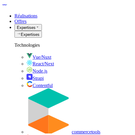
Réalisations
Offres
Expertises
Expertises
Technologies
Vue/Nuxt
React/Next
Node.js
Strapi
Contentful
commercetools