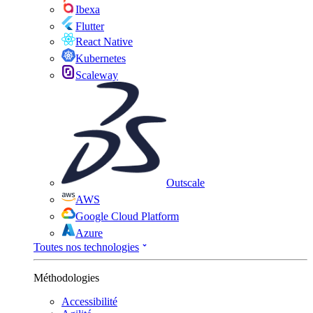
Ibexa
Flutter
React Native
Kubernetes
Scaleway
Outscale
AWS
Google Cloud Platform
Azure
Toutes nos technologies
Méthodologies
Accessibilité