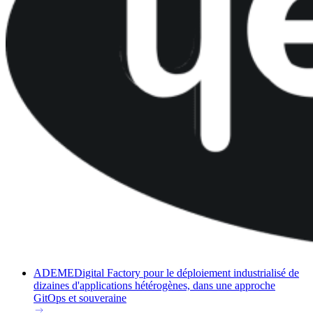
ADEME
Digital Factory pour le déploiement industrialisé de
dizaines d'applications hétérogènes, dans une approche
GitOps et souveraine