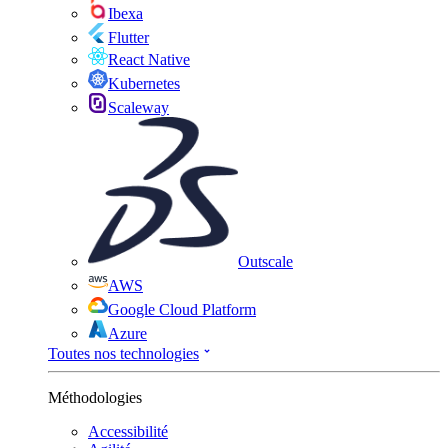
Ibexa
Flutter
React Native
Kubernetes
Scaleway
Outscale
AWS
Google Cloud Platform
Azure
Toutes nos technologies
Méthodologies
Accessibilité