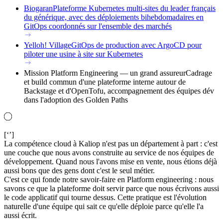
Biogaran
Plateforme Kubernetes multi-sites du leader français
du générique, avec des déploiements bihebdomadaires en
GitOps coordonnés sur l'ensemble des marchés
Yelloh! Village
GitOps de production avec ArgoCD pour
piloter une usine à site sur Kubernetes
Mission Platform Engineering — un grand assureur
Cadrage
et build commun d'une plateforme interne autour de
Backstage et d'OpenTofu, accompagnement des équipes dév
dans l'adoption des Golden Paths
[‘’]
La compétence cloud à Kaliop n'est pas un département à part : c'est
une couche que nous avons construite au service de nos équipes de
développement. Quand nous l'avons mise en vente, nous étions déjà
aussi bons que des gens dont c'est le seul métier.
C'est ce qui fonde notre savoir-faire en Platform engineering : nous
savons ce que la plateforme doit servir parce que nous écrivons aussi
le code applicatif qui tourne dessus. Cette pratique est l'évolution
naturelle d'une équipe qui sait ce qu'elle déploie parce qu'elle l'a
aussi écrit.