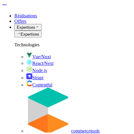
Réalisations
Offres
Expertises
Expertises
Technologies
Vue/Nuxt
React/Next
Node.js
Strapi
Contentful
commercetools