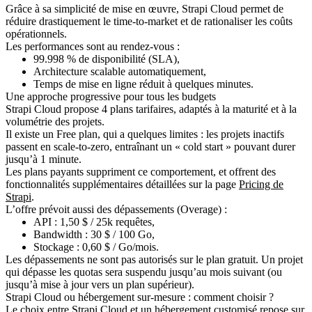
Grâce à sa simplicité de mise en œuvre, Strapi Cloud permet de
réduire drastiquement le time-to-market et de rationaliser les coûts
opérationnels.
Les performances sont au rendez-vous :
99.998 % de disponibilité (SLA),
Architecture scalable automatiquement,
Temps de mise en ligne réduit à quelques minutes.
Une approche progressive pour tous les budgets
Strapi Cloud propose 4 plans tarifaires, adaptés à la maturité et à la
volumétrie des projets.
Il existe un Free plan, qui a quelques limites : les projets inactifs
passent en scale-to-zero, entraînant un « cold start » pouvant durer
jusqu’à 1 minute.
Les plans payants suppriment ce comportement, et offrent des
fonctionnalités supplémentaires détaillées sur la page
Pricing de
Strapi
.
L’offre prévoit aussi des dépassements (Overage) :
API : 1,50 $ / 25k requêtes,
Bandwidth : 30 $ / 100 Go,
Stockage : 0,60 $ / Go/mois.
Les dépassements ne sont pas autorisés sur le plan gratuit. Un projet
qui dépasse les quotas sera suspendu jusqu’au mois suivant (ou
jusqu’à mise à jour vers un plan supérieur).
Strapi Cloud ou hébergement sur-mesure : comment choisir ?
Le choix entre Strapi Cloud et un hébergement customisé repose sur