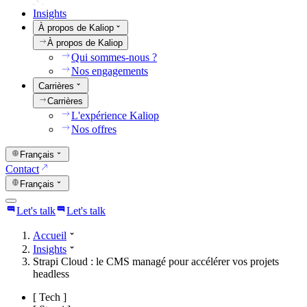
Insights
À propos de Kaliop
À propos de Kaliop
Qui sommes-nous ?
Nos engagements
Carrières
Carrières
L'expérience Kaliop
Nos offres
Français
Contact
Français
Let's talk
Let's talk
Accueil
Insights
Strapi Cloud : le CMS managé pour accélérer vos projets
headless
[
Tech
]