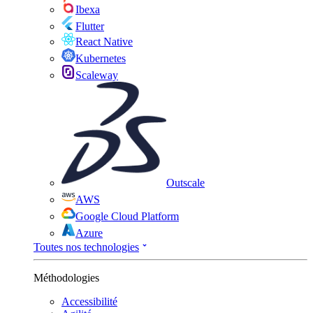
Ibexa
Flutter
React Native
Kubernetes
Scaleway
Outscale
AWS
Google Cloud Platform
Azure
Toutes nos technologies
Méthodologies
Accessibilité