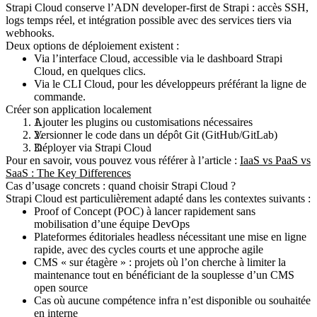
Strapi Cloud conserve l’ADN developer-first de Strapi :
accès SSH,
logs temps réel, et intégration possible avec des services tiers via
webhooks
.
Deux options de déploiement existent :
Via l’interface Cloud,
accessible via le dashboard Strapi
Cloud, en quelques clics.
Via le CLI Cloud
, pour les développeurs préférant la ligne de
commande.
Créer son application localement
Ajouter les plugins ou customisations nécessaires
Versionner le code dans un dépôt Git (GitHub/GitLab)
Déployer via Strapi Cloud
Pour en savoir, vous pouvez vous référer à l’article :
IaaS vs PaaS vs
SaaS : The Key Differences
Cas d’usage concrets : quand choisir Strapi Cloud ?
Strapi Cloud est particulièrement adapté dans les contextes suivants :
Proof of Concept (POC)
à lancer rapidement sans
mobilisation d’une équipe DevOps
Plateformes éditoriales headless nécessitant une mise en ligne
rapide
, avec des cycles courts et une approche agile
CMS « sur étagère »
: projets où l’on cherche à limiter la
maintenance tout en bénéficiant de la souplesse d’un CMS
open source
Cas où aucune compétence infra n’est disponible ou souhaitée
en interne