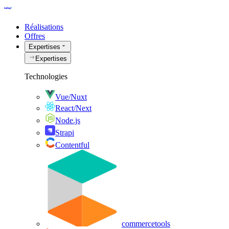
Réalisations
Offres
Expertises
Expertises
Technologies
Vue/Nuxt
React/Next
Node.js
Strapi
Contentful
commercetools