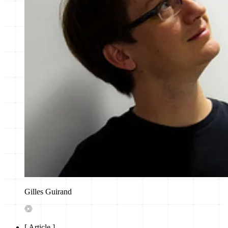
Gilles Guirand
[
Article
]