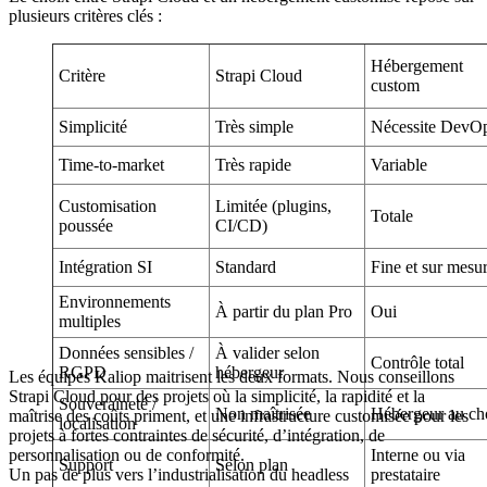
plusieurs critères clés :
Hébergement
Critère
Strapi Cloud
custom
Simplicité
Très simple
Nécessite DevO
Time-to-market
Très rapide
Variable
Customisation
Limitée (plugins,
Totale
poussée
CI/CD)
Intégration SI
Standard
Fine et sur mesu
Environnements
À partir du plan Pro
Oui
multiples
Données sensibles /
À valider selon
Contrôle total
RGPD
hébergeur
Les équipes Kaliop maitrisent les deux formats. Nous conseillons
Strapi Cloud pour des projets où la simplicité, la rapidité et la
Souveraineté /
Non maîtrisée
Hébergeur au ch
maîtrise des coûts priment, et une infrastructure customisée pour les
localisation
projets à fortes contraintes de sécurité, d’intégration, de
personnalisation ou de conformité.
Interne ou via
Support
Selon plan
Un pas de plus vers l’industrialisation du headless
prestataire