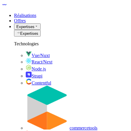
Réalisations
Offres
Expertises
Expertises
Technologies
Vue/Nuxt
React/Next
Node.js
Strapi
Contentful
commercetools