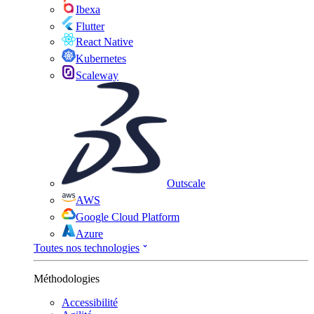
Ibexa
Flutter
React Native
Kubernetes
Scaleway
Outscale
AWS
Google Cloud Platform
Azure
Toutes nos technologies
Méthodologies
Accessibilité