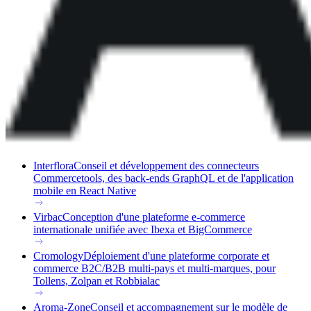
Interflora
Conseil et développement des connecteurs
Commercetools, des back-ends GraphQL et de l'application
mobile en React Native
Virbac
Conception d'une plateforme e-commerce
internationale unifiée avec Ibexa et BigCommerce
Cromology
Déploiement d'une plateforme corporate et
commerce B2C/B2B multi-pays et multi-marques, pour
Tollens, Zolpan et Robbialac
Aroma-Zone
Conseil et accompagnement sur le modèle de