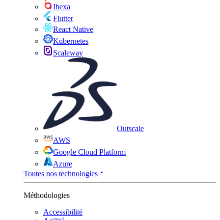
Ibexa
Flutter
React Native
Kubernetes
Scaleway
Outscale
AWS
Google Cloud Platform
Azure
Toutes nos technologies
Méthodologies
Accessibilité