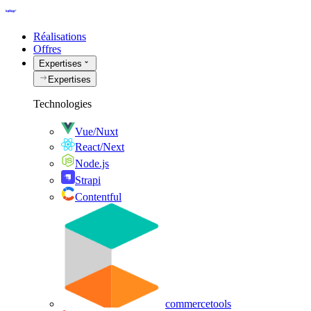
Réalisations
Offres
Expertises
Expertises
Technologies
Vue/Nuxt
React/Next
Node.js
Strapi
Contentful
commercetools