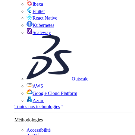
Ibexa
Flutter
React Native
Kubernetes
Scaleway
Outscale
AWS
Google Cloud Platform
Azure
Toutes nos technologies
Méthodologies
Accessibilité