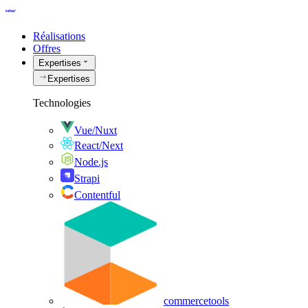
Réalisations
Offres
Expertises
Expertises
Technologies
Vue/Nuxt
React/Next
Node.js
Strapi
Contentful
commercetools