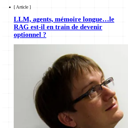
[
Article
]
LLM, agents, mémoire longue…le
RAG est-il en train de devenir
optionnel ?