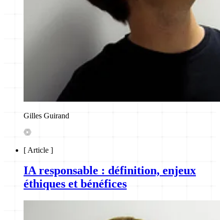
Gilles Guirand
[
Article
]
IA responsable : définition, enjeux
éthiques et bénéfices