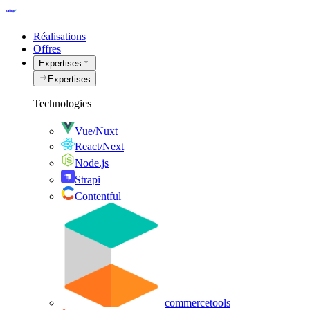
Réalisations
Offres
Expertises
Expertises
Technologies
Vue/Nuxt
React/Next
Node.js
Strapi
Contentful
commercetools