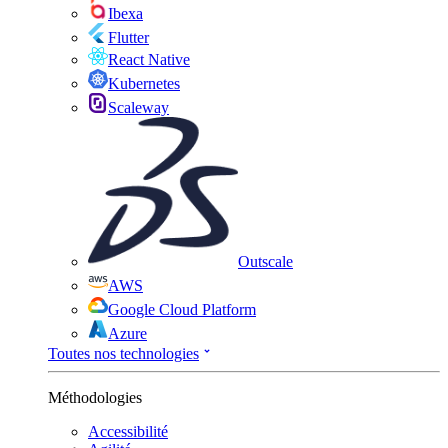
Ibexa
Flutter
React Native
Kubernetes
Scaleway
Outscale
AWS
Google Cloud Platform
Azure
Toutes nos technologies
Méthodologies
Accessibilité